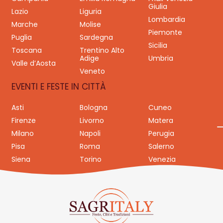
Giulia
Lazio
Liguria
Lombardia
Marche
Molise
Piemonte
Puglia
Sardegna
Sicilia
Toscana
Trentino Alto
Adige
Umbria
Valle d’Aosta
Veneto
EVENTI E FESTE IN CITTÀ
Asti
Bologna
Cuneo
Firenze
Livorno
Matera
Milano
Napoli
Perugia
Pisa
Roma
Salerno
Siena
Torino
Venezia