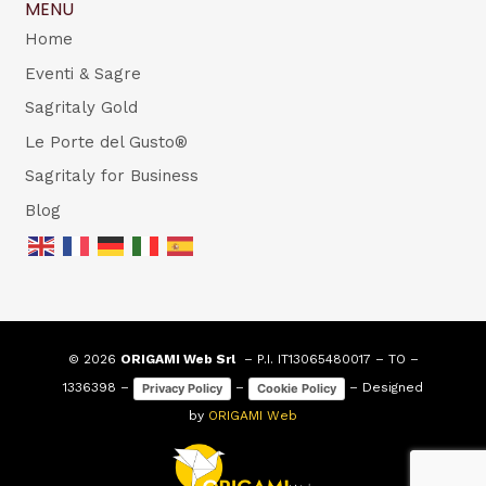
MENU
Home
Eventi & Sagre
Sagritaly Gold
Le Porte del Gusto®
Sagritaly for Business
Blog
© 2026
ORIGAMI Web Srl
– P.I. IT13065480017 – TO –
1336398 –
–
– Designed
Privacy Policy
Cookie Policy
by
ORIGAMI Web