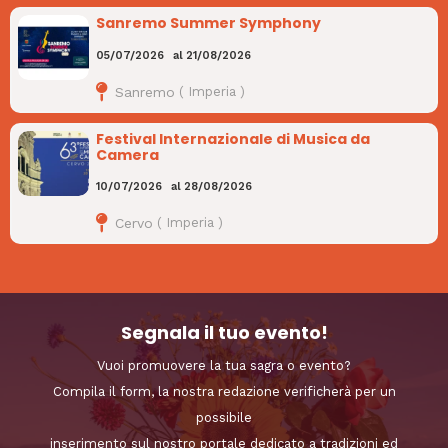
Sanremo Summer Symphony
05/07/2026
al
21/08/2026
Sanremo
(
Imperia
)
Festival Internazionale di Musica da
Camera
10/07/2026
al
28/08/2026
Cervo
(
Imperia
)
Segnala il tuo evento!
Vuoi promuovere la tua sagra o evento?
Compila il form, la nostra redazione verificherà per un
possibile
inserimento sul nostro portale dedicato a tradizioni ed