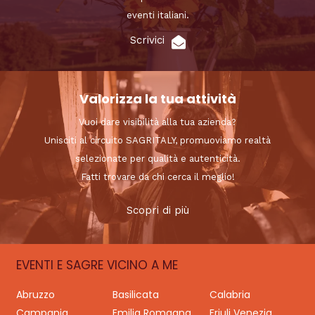
eventi italiani.
Scrivici
Valorizza la tua attività
Vuoi dare visibilità alla tua azienda?
Unisciti al circuito SAGRITALY, promuoviamo realtà
selezionate per qualità e autenticità.
Fatti trovare da chi cerca il meglio!
Scopri di più
EVENTI E SAGRE VICINO A ME
Abruzzo
Basilicata
Calabria
Campania
Emilia Romagna
Friuli Venezia