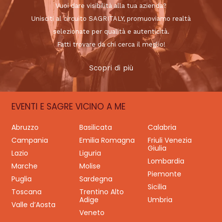
Vuoi dare visibilità alla tua azienda?
Unisciti al circuito SAGRITALY, promuoviamo realtà
selezionate per qualità e autenticità.
Fatti trovare da chi cerca il meglio!
Scopri di più
EVENTI E SAGRE VICINO A ME
Abruzzo
Basilicata
Calabria
Campania
Emilia Romagna
Friuli Venezia
Giulia
Lazio
Liguria
Lombardia
Marche
Molise
Piemonte
Puglia
Sardegna
Sicilia
Toscana
Trentino Alto
Adige
Umbria
Valle d’Aosta
Veneto