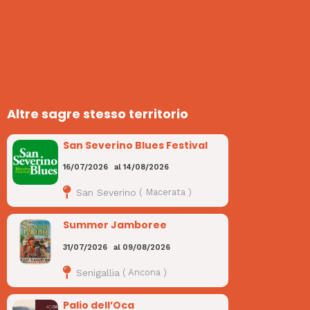
Altre sagre stesso territorio
San Severino Blues Festival
16/07/2026
al
14/08/2026
San Severino
(
Macerata
)
Summer Jamboree
31/07/2026
al
09/08/2026
Senigallia
(
Ancona
)
Palio dell’Oca