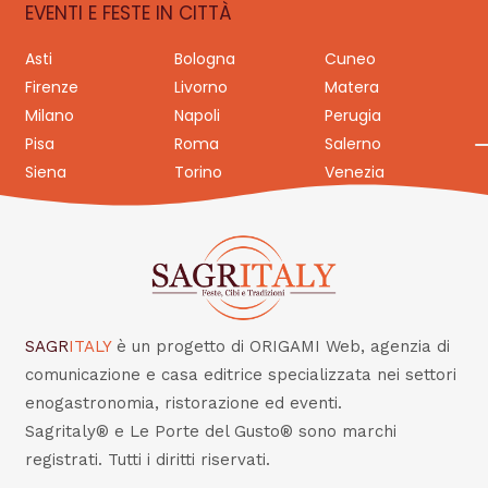
EVENTI E FESTE IN CITTÀ
Asti
Bologna
Cuneo
Firenze
Livorno
Matera
Milano
Napoli
Perugia
Pisa
Roma
Salerno
Siena
Torino
Venezia
SAGR
ITALY
è un progetto di ORIGAMI Web, agenzia di
comunicazione e casa editrice specializzata nei settori
enogastronomia, ristorazione ed eventi.
Sagritaly® e Le Porte del Gusto® sono marchi
registrati. Tutti i diritti riservati.