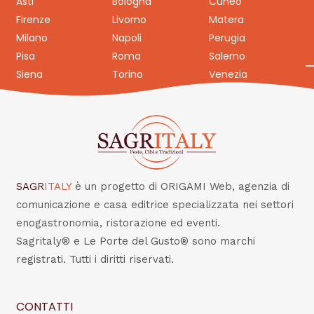
Asti
Bologna
Cuneo
Firenze
Livorno
Matera
Milano
Napoli
Perugia
Pisa
Roma
Salerno
Siena
Torino
Venezia
SAGR
ITALY
è un progetto di ORIGAMI Web, agenzia di
comunicazione e casa editrice specializzata nei settori
enogastronomia, ristorazione ed eventi.
Sagritaly® e Le Porte del Gusto® sono marchi
registrati. Tutti i diritti riservati.
CONTATTI