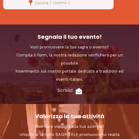
Cecina
(
Livorno
)
Segnala il tuo evento!
Vuoi promuovere la tua sagra o evento?
Compila il form, la nostra redazione verificherà per un
possibile
inserimento sul nostro portale dedicato a tradizioni ed
eventi italiani.
Scrivici
Valorizza la tua attività
Vuoi dare visibilità alla tua azienda?
Unisciti al circuito SAGRITALY, promuoviamo realtà