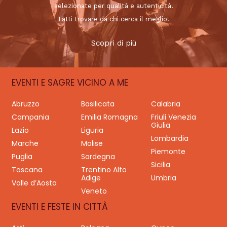
selezionate per qualità e autenticità.
Fatti trovare da chi cerca il meglio!
Scopri di più
EVENTI E SAGRE VICINO A ME
Abruzzo
Basilicata
Calabria
Campania
Emilia Romagna
Friuli Venezia
Giulia
Lazio
Liguria
Lombardia
Marche
Molise
Piemonte
Puglia
Sardegna
Sicilia
Toscana
Trentino Alto
Adige
Umbria
Valle d’Aosta
Veneto
EVENTI E FESTE IN CITTÀ