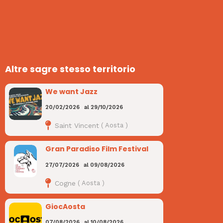
Altre sagre stesso territorio
We want Jazz
20/02/2026
al
29/10/2026
Saint Vincent
(
Aosta
)
Gran Paradiso Film Festival
27/07/2026
al
09/08/2026
Cogne
(
Aosta
)
GiocAosta
07/08/2026
al
10/08/2026