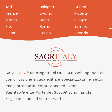
Asti
Bologna
Cuneo
Firenze
Livorno
Matera
Milano
Napoli
Perugia
Pisa
Roma
Salerno
Siena
Torino
Venezia
SAGR
ITALY
è un progetto di ORIGAMI Web, agenzia di
comunicazione e casa editrice specializzata nei settori
enogastronomia, ristorazione ed eventi.
Sagritaly® e Le Porte del Gusto® sono marchi
registrati. Tutti i diritti riservati.