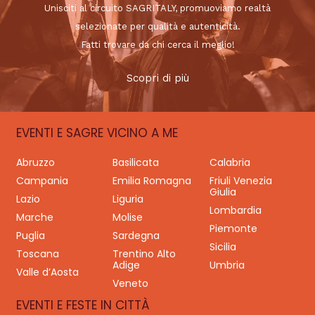
Unisciti al circuito SAGRITALY, promuoviamo realtà
selezionate per qualità e autenticità.
Fatti trovare da chi cerca il meglio!
Scopri di più
EVENTI E SAGRE VICINO A ME
Abruzzo
Basilicata
Calabria
Campania
Emilia Romagna
Friuli Venezia
Giulia
Lazio
Liguria
Lombardia
Marche
Molise
Piemonte
Puglia
Sardegna
Sicilia
Toscana
Trentino Alto
Adige
Umbria
Valle d’Aosta
Veneto
EVENTI E FESTE IN CITTÀ