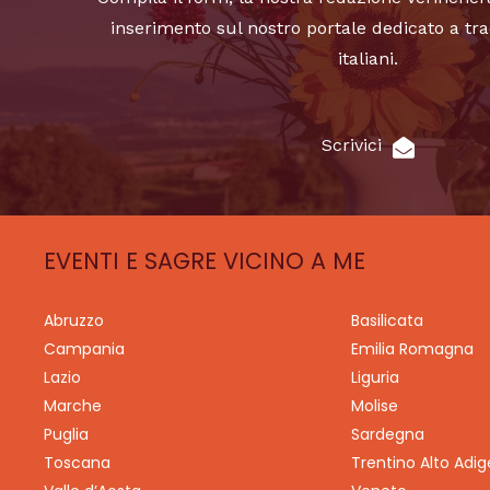
inserimento sul nostro portale dedicato a tra
italiani.
Scrivici
EVENTI E SAGRE VICINO A ME
Abruzzo
Basilicata
Campania
Emilia Romagna
Lazio
Liguria
Marche
Molise
Puglia
Sardegna
Toscana
Trentino Alto Adig