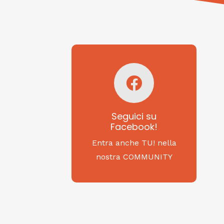
Seguici su
Facebook!
SAGRITALY
Seguici su
Facebook!
Feste, cibi e tradizioni
da Nord a Sud...
Entra anche TU! nella
nostra COMMUNITY