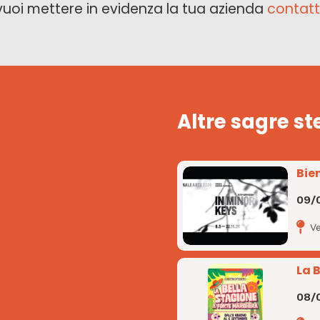
vuoi mettere in evidenza la tua azienda
contatt
Altre sagre st
Bie
09/
V
La 
08/