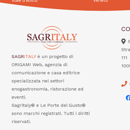
Valle d’Aosta
Veneto
CO
Str
SAGR
ITALY
è un progetto di
111
ORIGAMI Web, agenzia di
100
comunicazione e casa editrice
specializzata nei settori
enogastronomia, ristorazione ed
eventi.
Sagritaly® e Le Porte del Gusto®
sono marchi registrati. Tutti i diritti
riservati.