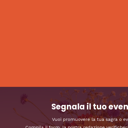
Segnala il tuo eve
Vuoi promuovere la tua sagra o e
Compila il form, la nostra redazione verificher