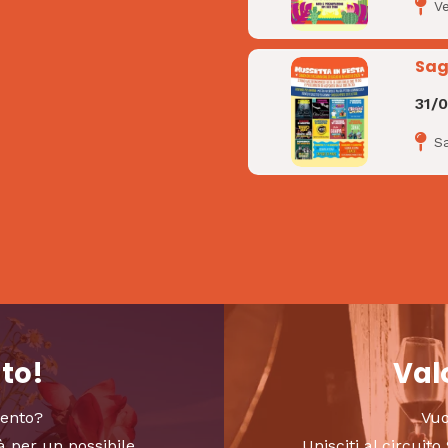
V
Sag
31/
S
nto!
Valo
vento?
Vuo
à per un possibile
Unisciti al circui