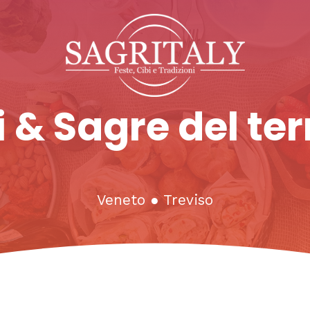
 & Sagre del ter
Veneto
●
Treviso