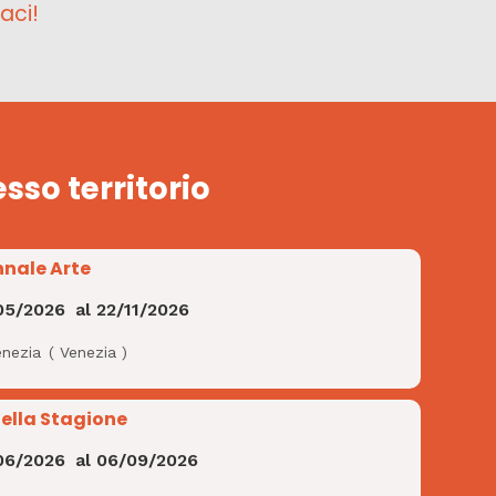
aci!
esso territorio
nnale Arte
05/2026
al
22/11/2026
enezia
(
Venezia
)
Bella Stagione
06/2026
al
06/09/2026