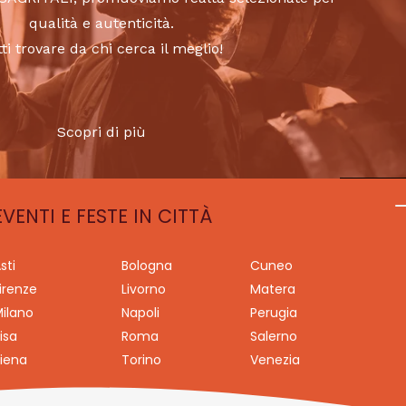
qualità e autenticità.
tti trovare da chi cerca il meglio!
Scopri di più
EVENTI E FESTE IN CITTÀ
sti
Bologna
Cuneo
irenze
Livorno
Matera
ilano
Napoli
Perugia
isa
Roma
Salerno
iena
Torino
Venezia