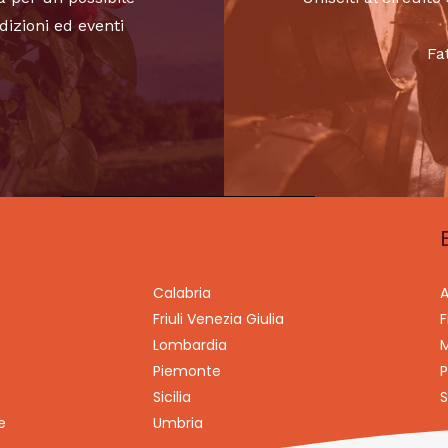
dizioni ed eventi
Fa
Calabria
A
Friuli Venezia Giulia
F
Lombardia
M
Piemonte
P
Sicilia
S
e
Umbria