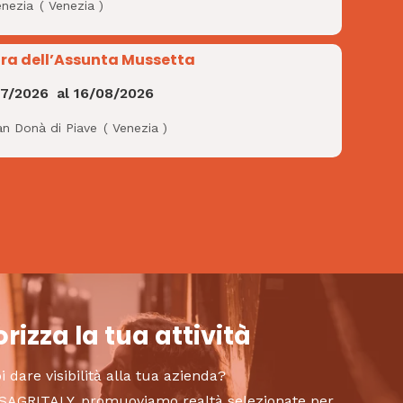
enezia
(
Venezia
)
ra dell’Assunta Mussetta
07/2026
al
16/08/2026
an Donà di Piave
(
Venezia
)
rizza la tua attività
i dare visibilità alla tua azienda?
to SAGRITALY, promuoviamo realtà selezionate per