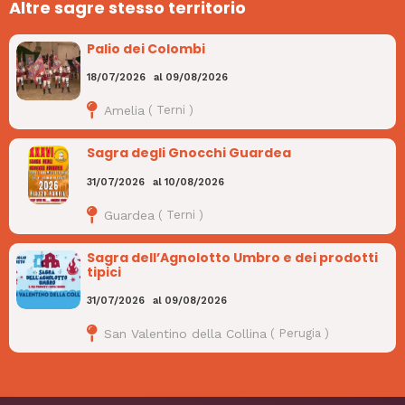
Altre sagre stesso territorio
Palio dei Colombi
18/07/2026
al
09/08/2026
Amelia
(
Terni
)
Sagra degli Gnocchi Guardea
31/07/2026
al
10/08/2026
Guardea
(
Terni
)
Sagra dell’Agnolotto Umbro e dei prodotti
tipici
31/07/2026
al
09/08/2026
San Valentino della Collina
(
Perugia
)