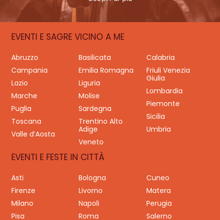
EVENTI E SAGRE VICINO A ME
Abruzzo
Basilicata
Calabria
Campania
Emilia Romagna
Friuli Venezia
Giulia
Lazio
Liguria
Lombardia
Marche
Molise
Piemonte
Puglia
Sardegna
Sicilia
Toscana
Trentino Alto
Adige
Umbria
Valle d’Aosta
Veneto
EVENTI E FESTE IN CITTÀ
Asti
Bologna
Cuneo
Firenze
Livorno
Matera
Milano
Napoli
Perugia
Pisa
Roma
Salerno