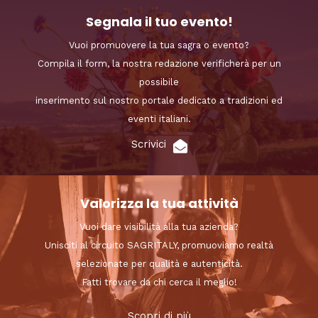
Segnala il tuo evento!
Vuoi promuovere la tua sagra o evento?
Compila il form, la nostra redazione verificherà per un
possibile
inserimento sul nostro portale dedicato a tradizioni ed
eventi italiani.
Scrivici
Valorizza la tua attività
Vuoi dare visibilità alla tua azienda?
Unisciti al circuito SAGRITALY, promuoviamo realtà
selezionate per qualità e autenticità.
Fatti trovare da chi cerca il meglio!
Scopri di più