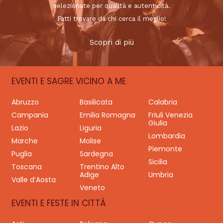
selezionate per qualità e autenticità.
Fatti trovare da chi cerca il meglio!
Scopri di più
EVENTI E SAGRE VICINO A ME
Abruzzo
Basilicata
Calabria
Campania
Emilia Romagna
Friuli Venezia
Giulia
Lazio
Liguria
Lombardia
Marche
Molise
Piemonte
Puglia
Sardegna
Sicilia
Toscana
Trentino Alto
Adige
Umbria
Valle d’Aosta
Veneto
EVENTI E FESTE IN CITTÀ