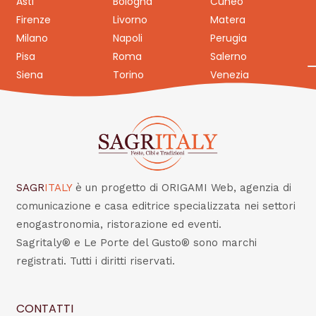
Asti
Bologna
Cuneo
Firenze
Livorno
Matera
Milano
Napoli
Perugia
Pisa
Roma
Salerno
Siena
Torino
Venezia
SAGR
ITALY
è un progetto di ORIGAMI Web, agenzia di
comunicazione e casa editrice specializzata nei settori
enogastronomia, ristorazione ed eventi.
Sagritaly® e Le Porte del Gusto® sono marchi
registrati. Tutti i diritti riservati.
CONTATTI