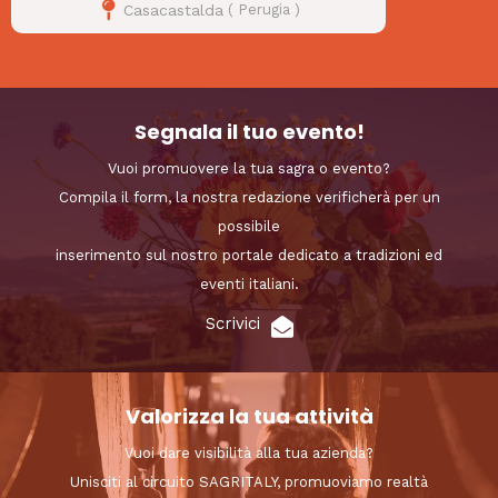
Casacastalda
(
Perugia
)
Segnala il tuo evento!
Vuoi promuovere la tua sagra o evento?
Compila il form, la nostra redazione verificherà per un
possibile
inserimento sul nostro portale dedicato a tradizioni ed
eventi italiani.
Scrivici
Valorizza la tua attività
Vuoi dare visibilità alla tua azienda?
Unisciti al circuito SAGRITALY, promuoviamo realtà