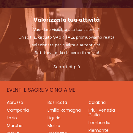
Valorizza la tua attività
Vuoi dare visibilità alla tua azienda?
Unisciti al circuito SAGRITALY, promuoviamo realtà
selezionate per qualità e autenticità.
Fatti trovare da chi cerca il meglio!
Scopri di più
EVENTI E SAGRE VICINO A ME
Abruzzo
Basilicata
Calabria
Campania
Emilia Romagna
Friuli Venezia
Giulia
Lazio
Liguria
Lombardia
Marche
Molise
Piemonte