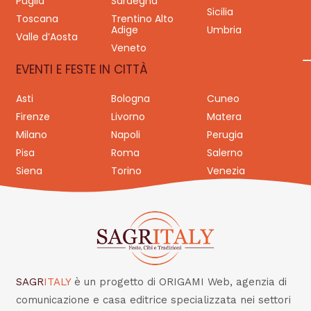
Puglia
Sardegna
Sicilia
Toscana
Trentino Alto
Adige
Umbria
Valle d’Aosta
Veneto
EVENTI E FESTE IN CITTÀ
Asti
Bologna
Cuneo
Firenze
Livorno
Matera
Milano
Napoli
Perugia
Pisa
Roma
Salerno
Siena
Torino
Venezia
SAGR
ITALY
è un progetto di ORIGAMI Web, agenzia di
comunicazione e casa editrice specializzata nei settori