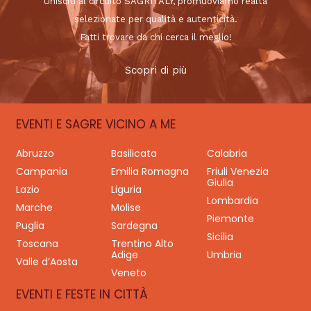
Unisciti al circuito SAGRITALY, promuoviamo realtà
selezionate per qualità e autenticità.
Fatti trovare da chi cerca il meglio!
Scopri di più
EVENTI E SAGRE VICINO A ME
Abruzzo
Basilicata
Calabria
Campania
Emilia Romagna
Friuli Venezia
Giulia
Lazio
Liguria
Lombardia
Marche
Molise
Piemonte
Puglia
Sardegna
Sicilia
Toscana
Trentino Alto
Adige
Umbria
Valle d’Aosta
Veneto
EVENTI E FESTE IN CITTÀ