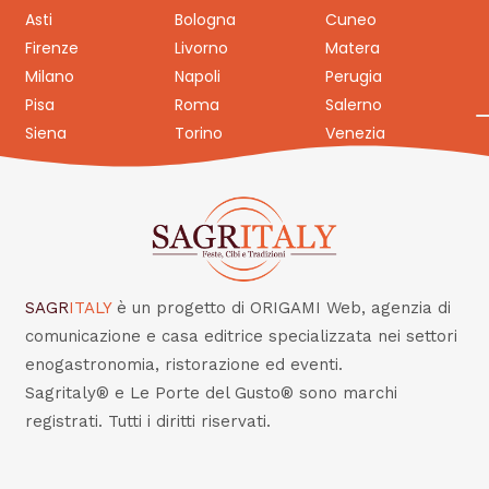
Asti
Bologna
Cuneo
Firenze
Livorno
Matera
Milano
Napoli
Perugia
Pisa
Roma
Salerno
Siena
Torino
Venezia
SAGR
ITALY
è un progetto di ORIGAMI Web, agenzia di
comunicazione e casa editrice specializzata nei settori
enogastronomia, ristorazione ed eventi.
Sagritaly® e Le Porte del Gusto® sono marchi
registrati. Tutti i diritti riservati.