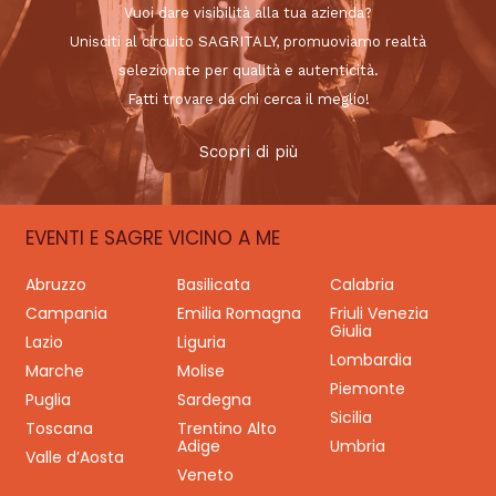
Vuoi dare visibilità alla tua azienda?
Unisciti al circuito SAGRITALY, promuoviamo realtà
selezionate per qualità e autenticità.
Fatti trovare da chi cerca il meglio!
Scopri di più
EVENTI E SAGRE VICINO A ME
Abruzzo
Basilicata
Calabria
Campania
Emilia Romagna
Friuli Venezia
Giulia
Lazio
Liguria
Lombardia
Marche
Molise
Piemonte
Puglia
Sardegna
Sicilia
Toscana
Trentino Alto
Adige
Umbria
Valle d’Aosta
Veneto