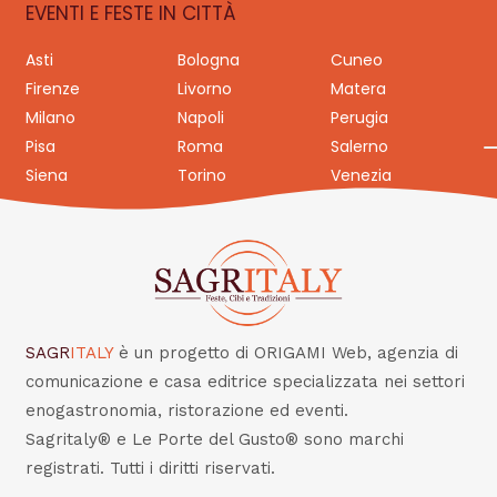
EVENTI E FESTE IN CITTÀ
Asti
Bologna
Cuneo
Firenze
Livorno
Matera
Milano
Napoli
Perugia
Pisa
Roma
Salerno
Siena
Torino
Venezia
SAGR
ITALY
è un progetto di ORIGAMI Web, agenzia di
comunicazione e casa editrice specializzata nei settori
enogastronomia, ristorazione ed eventi.
Sagritaly® e Le Porte del Gusto® sono marchi
registrati. Tutti i diritti riservati.