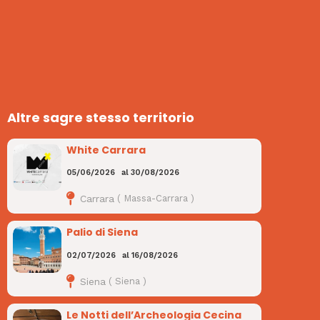
Altre sagre stesso territorio
White Carrara
05/06/2026
al
30/08/2026
Carrara
(
Massa-Carrara
)
Palio di Siena
02/07/2026
al
16/08/2026
Siena
(
Siena
)
Le Notti dell’Archeologia Cecina