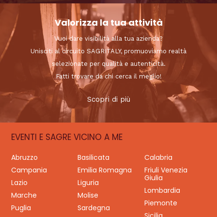
Valorizza la tua attività
Vuoi dare visibilità alla tua azienda?
Unisciti al circuito SAGRITALY, promuoviamo realtà
selezionate per qualità e autenticità.
Fatti trovare da chi cerca il meglio!
Scopri di più
EVENTI E SAGRE VICINO A ME
Abruzzo
Basilicata
Calabria
Campania
Emilia Romagna
Friuli Venezia
Giulia
Lazio
Liguria
Lombardia
Marche
Molise
Piemonte
Puglia
Sardegna
Sicilia