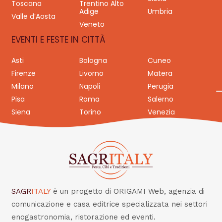
Toscana
Trentino Alto
Adige
Umbria
Valle d’Aosta
Veneto
EVENTI E FESTE IN CITTÀ
Asti
Bologna
Cuneo
Firenze
Livorno
Matera
Milano
Napoli
Perugia
Pisa
Roma
Salerno
Siena
Torino
Venezia
SAGR
ITALY
è un progetto di ORIGAMI Web, agenzia di
comunicazione e casa editrice specializzata nei settori
enogastronomia, ristorazione ed eventi.