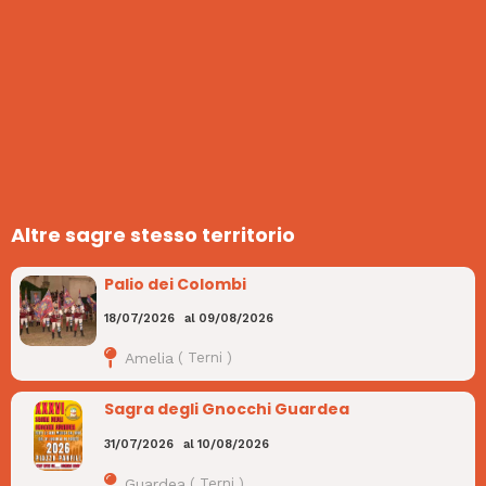
Altre sagre stesso territorio
Palio dei Colombi
18/07/2026
al
09/08/2026
Amelia
(
Terni
)
Sagra degli Gnocchi Guardea
31/07/2026
al
10/08/2026
Guardea
(
Terni
)