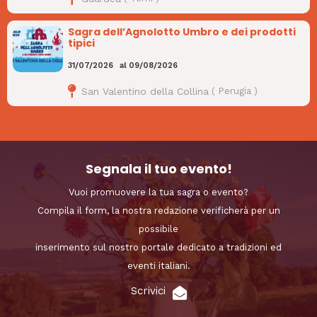
Sagra dell’Agnolotto Umbro e dei prodotti
tipici
31/07/2026
al
09/08/2026
San Valentino della Collina
(
Perugia
)
Segnala il tuo evento!
Vuoi promuovere la tua sagra o evento?
Compila il form, la nostra redazione verificherà per un
possibile
inserimento sul nostro portale dedicato a tradizioni ed
eventi italiani.
Scrivici