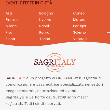
EVENTI E FESTE IN CITTÀ
Asti
Bologna
Cuneo
Firenze
Livorno
Matera
Milano
Napoli
Perugia
Pisa
Roma
Salerno
Siena
Torino
Venezia
SAGR
ITALY
è un progetto di ORIGAMI Web, agenzia di
comunicazione e casa editrice specializzata nei settori
enogastronomia, ristorazione ed eventi.
Sagritaly® e Le Porte del Gusto® sono marchi
registrati. Tutti i diritti riservati.