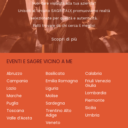
Vuoi dare visibilità alla tua azienda?
Unisciti al circuito SAGRITALY, promuoviamo realtà
selezionate per qualità e autenticità.
Fatti trovare da chi cerca il meglio!
Scopri di più
EVENTI E SAGRE VICINO A ME
Abruzzo
Basilicata
Calabria
Campania
Emilia Romagna
Friuli Venezia
Giulia
Lazio
Liguria
Lombardia
Marche
Molise
Piemonte
Puglia
Sardegna
Sicilia
Toscana
Trentino Alto
Adige
Umbria
Valle d’Aosta
Veneto