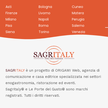
Asti
Bologna
Cuneo
Firenze
Livorno
Matera
Milano
Napoli
Perugia
Pisa
Roma
Salerno
Siena
Torino
Venezia
SAGR
ITALY
è un progetto di ORIGAMI Web, agenzia di
comunicazione e casa editrice specializzata nei settori
enogastronomia, ristorazione ed eventi.
Sagritaly® e Le Porte del Gusto® sono marchi
registrati. Tutti i diritti riservati.