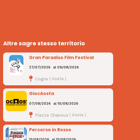
Altre sagre stesso territorio
Gran Paradiso Film Festival
27/07/2026
al
09/08/2026
Cogne
(
Aosta
)
GiocAosta
07/08/2026
al
10/08/2026
Piazza Chanoux
(
Aosta
)
Percorso in Rosso
13/08/2026
al
13/08/2026