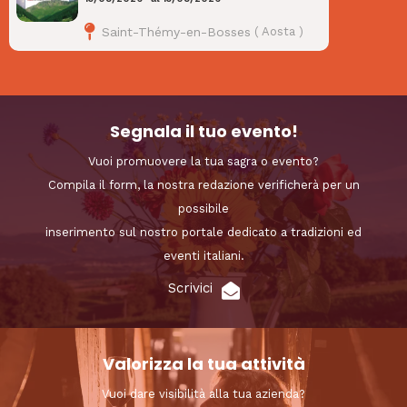
Saint-Thémy-en-Bosses
(
Aosta
)
Segnala il tuo evento!
Vuoi promuovere la tua sagra o evento?
Compila il form, la nostra redazione verificherà per un
possibile
inserimento sul nostro portale dedicato a tradizioni ed
eventi italiani.
Scrivici
Valorizza la tua attività
Vuoi dare visibilità alla tua azienda?