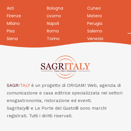
Asti
Bologna
Cuneo
Firenze
Livorno
Matera
Milano
Napoli
Perugia
Pisa
Roma
Salerno
Siena
Torino
Venezia
SAGR
ITALY
è un progetto di ORIGAMI Web, agenzia di
comunicazione e casa editrice specializzata nei settori
enogastronomia, ristorazione ed eventi.
Sagritaly® e Le Porte del Gusto® sono marchi
registrati. Tutti i diritti riservati.