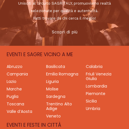
Unisciti al circuito SAGRITALY, promuoviamo realtà
selezionate per qualità e autenticità.
Fatti trovare da chi cerca il meglio!
Scopri di più
EVENTI E SAGRE VICINO A ME
Abruzzo
Basilicata
Calabria
Campania
Emilia Romagna
Friuli Venezia
Giulia
Lazio
Liguria
Lombardia
Marche
Molise
Piemonte
Puglia
Sardegna
Sicilia
Toscana
Trentino Alto
Adige
Umbria
Valle d’Aosta
Veneto
EVENTI E FESTE IN CITTÀ