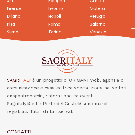
Asti
Bologna
Cuneo
Firenze
Livorno
Matera
Milano
Napoli
Perugia
Pisa
Roma
Salerno
Siena
Torino
Venezia
SAGR
ITALY
è un progetto di ORIGAMI Web, agenzia di
comunicazione e casa editrice specializzata nei settori
enogastronomia, ristorazione ed eventi.
Sagritaly® e Le Porte del Gusto® sono marchi
registrati. Tutti i diritti riservati.
CONTATTI