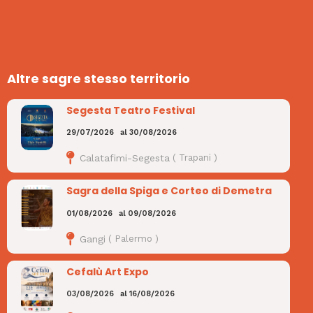
Altre sagre stesso territorio
Segesta Teatro Festival
29/07/2026
al
30/08/2026
Calatafimi-Segesta
(
Trapani
)
Sagra della Spiga e Corteo di Demetra
01/08/2026
al
09/08/2026
Gangi
(
Palermo
)
Cefalù Art Expo
03/08/2026
al
16/08/2026