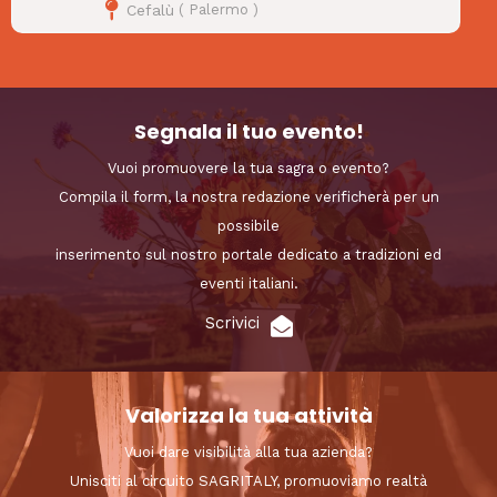
Cefalù
(
Palermo
)
Segnala il tuo evento!
Vuoi promuovere la tua sagra o evento?
Compila il form, la nostra redazione verificherà per un
possibile
inserimento sul nostro portale dedicato a tradizioni ed
eventi italiani.
Scrivici
Valorizza la tua attività
Vuoi dare visibilità alla tua azienda?
Unisciti al circuito SAGRITALY, promuoviamo realtà