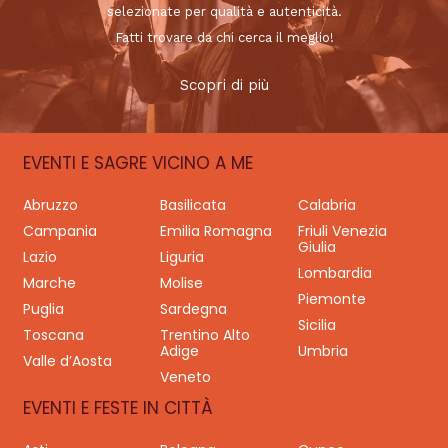
selezionate per qualità e autenticità.
Fatti trovare da chi cerca il meglio!
Scopri di più
EVENTI E SAGRE VICINO A ME
Abruzzo
Basilicata
Calabria
Campania
Emilia Romagna
Friuli Venezia
Giulia
Lazio
Liguria
Lombardia
Marche
Molise
Piemonte
Puglia
Sardegna
Sicilia
Toscana
Trentino Alto
Adige
Umbria
Valle d’Aosta
Veneto
EVENTI E FESTE IN CITTÀ