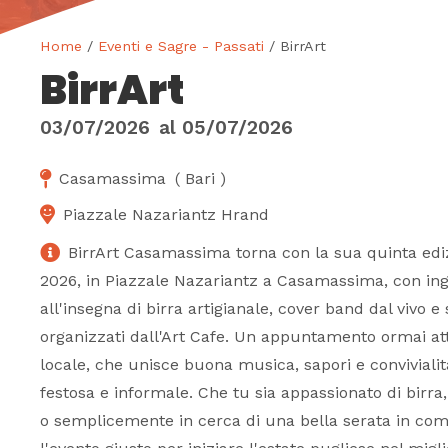
Home
/
Eventi e Sagre - Passati
/ BirrArt
BirrArt
03/07/2026
al
05/07/2026
Casamassima
(
Bari
)
Piazzale Nazariantz Hrand
BirrArt Casamassima torna con la sua quinta edizi
2026, in Piazzale Nazariantz a Casamassima, con ingr
all'insegna di birra artigianale, cover band dal vivo e 
organizzati dall'Art Cafe. Un appuntamento ormai at
locale, che unisce buona musica, sapori e conviviali
festosa e informale. Che tu sia appassionato di birr
o semplicemente in cerca di una bella serata in comp