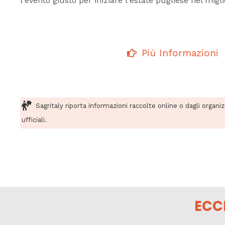
l'evento giusto per iniziare l'estate pugliese nel migl
Più Informazioni
Sagritaly riporta informazioni raccolte online o dagli organi
ufficiali.
ECC