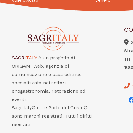
Valle d’Aosta
Veneto
CO
Str
SAGR
ITALY
è un progetto di
111
ORIGAMI Web, agenzia di
100
comunicazione e casa editrice
specializzata nei settori
enogastronomia, ristorazione ed
eventi.
Sagritaly® e Le Porte del Gusto®
sono marchi registrati. Tutti i diritti
riservati.