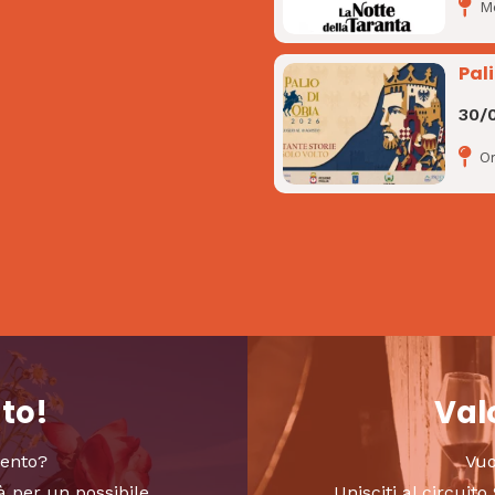
M
Pali
30/
Or
nto!
Valo
vento?
Vuo
à per un possibile
Unisciti al circui