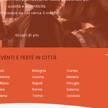
qualità e autenticità.
tti trovare da chi cerca il meglio!
Scopri di più
EVENTI E FESTE IN CITTÀ
sti
Bologna
Cuneo
irenze
Livorno
Matera
ilano
Napoli
Perugia
isa
Roma
Salerno
iena
Torino
Venezia