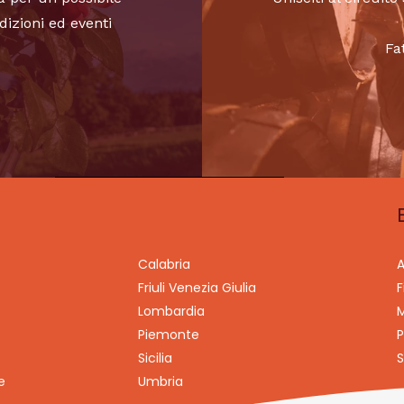
dizioni ed eventi
Fa
Calabria
A
Friuli Venezia Giulia
F
Lombardia
M
Piemonte
P
Sicilia
S
e
Umbria