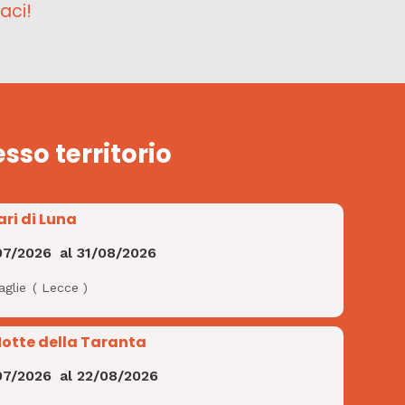
aci!
esso territorio
ari di Luna
07/2026
al
31/08/2026
aglie
(
Lecce
)
Notte della Taranta
07/2026
al
22/08/2026