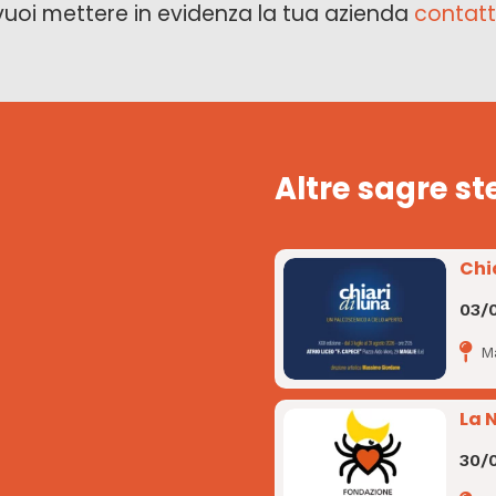
vuoi mettere in evidenza la tua azienda
contatt
Altre sagre st
Chi
03/
M
La 
30/