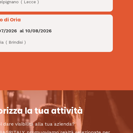
elpignano
(
Lecce
)
o di Oria
07/2026
al
10/08/2026
ia
(
Brindisi
)
rizza la tua attività
i dare visibilità alla tua azienda?
to SAGRITALY, promuoviamo realtà selezionate per