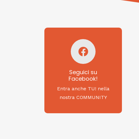
Seguici su
Facebook!
SAGRITALY
Seguici su
Facebook!
Feste, cibi e tradizioni
da Nord a Sud...
Entra anche TU! nella
nostra COMMUNITY