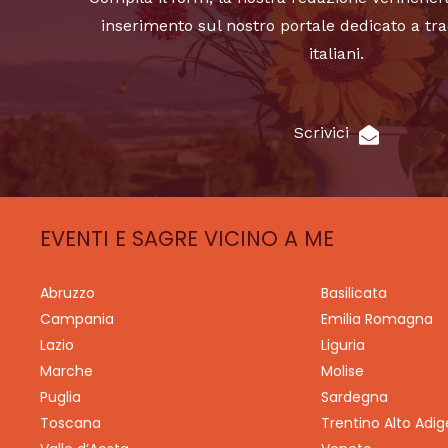
inserimento sul nostro portale dedicato a tra
italiani.
Scrivici
EVENTI E SAGRE VICINO A ME
Abruzzo
Basilicata
Campania
Emilia Romagna
Lazio
Liguria
Marche
Molise
Puglia
Sardegna
Toscana
Trentino Alto Adig