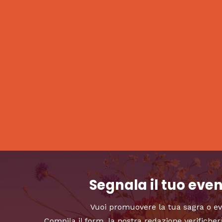
Segnala il tuo eve
Vuoi promuovere la tua sagra o e
Compila il form, la nostra redazione verificher