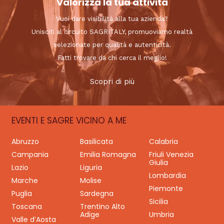
Valorizza la tua attività
Vuoi dare visibilità alla tua azienda?
Unisciti al circuito SAGRITALY, promuoviamo realtà
selezionate per qualità e autenticità.
Fatti trovare da chi cerca il meglio!
Scopri di più
EVENTI E SAGRE VICINO A ME
Abruzzo
Basilicata
Calabria
Campania
Emilia Romagna
Friuli Venezia
Giulia
Lazio
Liguria
Lombardia
Marche
Molise
Piemonte
Puglia
Sardegna
Sicilia
Toscana
Trentino Alto
Adige
Umbria
Valle d’Aosta