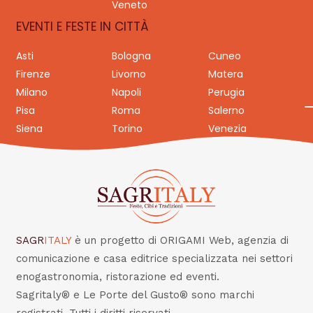
Veneto
EVENTI E FESTE IN CITTÀ
Asti
Bologna
Cuneo
Firenze
Livorno
Matera
Milano
Napoli
Perugia
Pisa
Roma
Salerno
Siena
Torino
Venezia
SAGR
ITALY
è un progetto di ORIGAMI Web, agenzia di
comunicazione e casa editrice specializzata nei settori
enogastronomia, ristorazione ed eventi.
Sagritaly® e Le Porte del Gusto® sono marchi