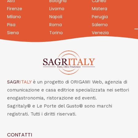
Asti
Bologna
Cuneo
Firenze
Livorno
Matera
Milano
Napoli
Perugia
Pisa
Roma
Salerno
Siena
Torino
Venezia
SAGR
ITALY
è un progetto di ORIGAMI Web, agenzia di
comunicazione e casa editrice specializzata nei settori
enogastronomia, ristorazione ed eventi.
Sagritaly® e Le Porte del Gusto® sono marchi
registrati. Tutti i diritti riservati.
CONTATTI