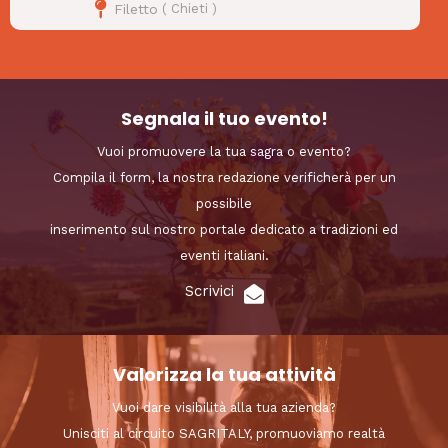
Filetto
(
Chieti
)
Segnala il tuo evento!
Vuoi promuovere la tua sagra o evento?
Compila il form, la nostra redazione verificherà per un
possibile
inserimento sul nostro portale dedicato a tradizioni ed
eventi italiani.
Scrivici
Valorizza la tua attività
Vuoi dare visibilità alla tua azienda?
Unisciti al circuito SAGRITALY, promuoviamo realtà