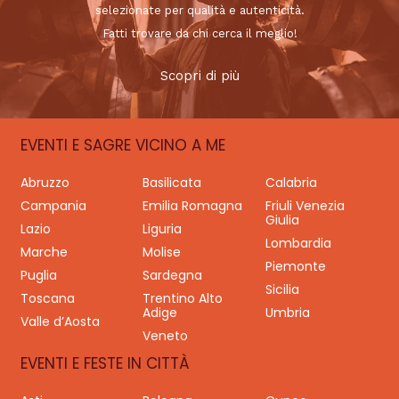
selezionate per qualità e autenticità.
Fatti trovare da chi cerca il meglio!
Scopri di più
EVENTI E SAGRE VICINO A ME
Abruzzo
Basilicata
Calabria
Campania
Emilia Romagna
Friuli Venezia
Giulia
Lazio
Liguria
Lombardia
Marche
Molise
Piemonte
Puglia
Sardegna
Sicilia
Toscana
Trentino Alto
Adige
Umbria
Valle d’Aosta
Veneto
EVENTI E FESTE IN CITTÀ