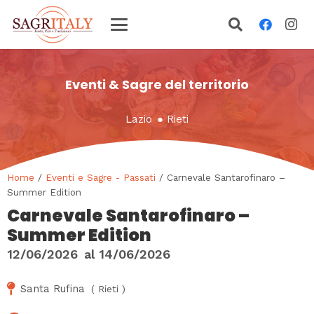
Eventi & Sagre del territorio
Lazio
●
Rieti
Home
/
Eventi e Sagre - Passati
/ Carnevale Santarofinaro –
Summer Edition
Carnevale Santarofinaro –
Summer Edition
12/06/2026
al
14/06/2026
Santa Rufina
(
Rieti
)