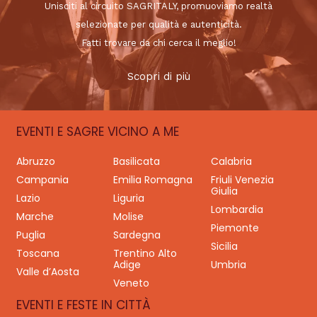
Unisciti al circuito SAGRITALY, promuoviamo realtà
selezionate per qualità e autenticità.
Fatti trovare da chi cerca il meglio!
Scopri di più
EVENTI E SAGRE VICINO A ME
Abruzzo
Basilicata
Calabria
Campania
Emilia Romagna
Friuli Venezia
Giulia
Lazio
Liguria
Lombardia
Marche
Molise
Piemonte
Puglia
Sardegna
Sicilia
Toscana
Trentino Alto
Adige
Umbria
Valle d’Aosta
Veneto
EVENTI E FESTE IN CITTÀ