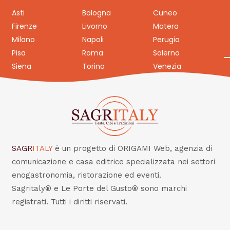
Asti
Bologna
Cuneo
Firenze
Livorno
Matera
Milano
Napoli
Perugia
Pisa
Roma
Salerno
Siena
Torino
Venezia
SAGR
ITALY
è un progetto di ORIGAMI Web, agenzia di
comunicazione e casa editrice specializzata nei settori
enogastronomia, ristorazione ed eventi.
Sagritaly® e Le Porte del Gusto® sono marchi
registrati. Tutti i diritti riservati.