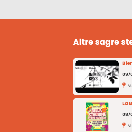
Altre sagre st
Bie
09/
V
La 
08/
V