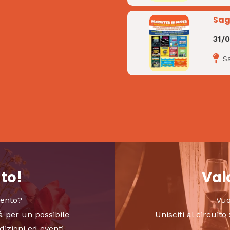
Sag
31/
S
nto!
Valo
vento?
Vuo
à per un possibile
Unisciti al circui
dizioni ed eventi