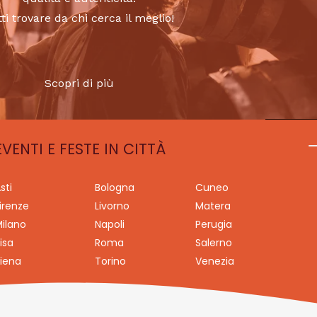
tti trovare da chi cerca il meglio!
Scopri di più
EVENTI E FESTE IN CITTÀ
sti
Bologna
Cuneo
irenze
Livorno
Matera
ilano
Napoli
Perugia
isa
Roma
Salerno
iena
Torino
Venezia