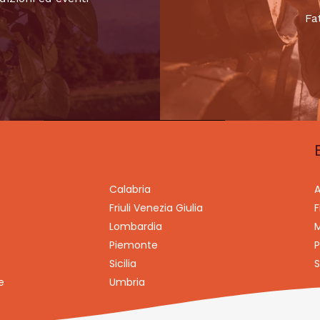
Fa
Calabria
A
Friuli Venezia Giulia
F
Lombardia
M
Piemonte
P
Sicilia
S
e
Umbria