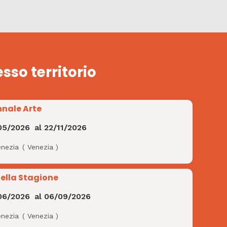
esso territorio
nnale Arte
05/2026
al
22/11/2026
enezia
(
Venezia
)
Bella Stagione
06/2026
al
06/09/2026
enezia
(
Venezia
)