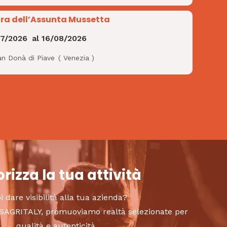
ra dell’Assunta Mussetta
07/2026
al
16/08/2026
an Donà di Piave
(
Venezia
)
rizza la tua attività
i dare visibilità alla tua azienda?
to SAGRITALY, promuoviamo realtà selezionate per
qualità e autenticità.