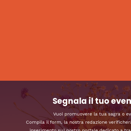
Segnala il tuo eve
Vuoi promuovere la tua sagra o e
Compila il form, la nostra redazione verificher
inserimento sul nostro portale dedicato a tra