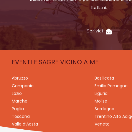
italiani.
Scrivici
EVENTI E SAGRE VICINO A ME
Abruzzo
Basilicata
Campania
Emilia Romagna
Lazio
Liguria
Marche
Molise
Puglia
Sardegna
Toscana
Trentino Alto Adig
Valle d’Aosta
Veneto