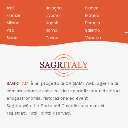
Asti
Bologna
Cuneo
Firenze
Livorno
Matera
Milano
Napoli
Perugia
Pisa
Roma
Salerno
Siena
Torino
Venezia
SAGR
ITALY
è un progetto di ORIGAMI Web, agenzia di
comunicazione e casa editrice specializzata nei settori
enogastronomia, ristorazione ed eventi.
Sagritaly® e Le Porte del Gusto® sono marchi
registrati. Tutti i diritti riservati.