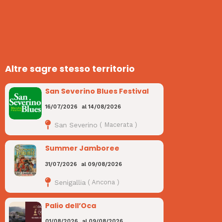
Altre sagre stesso territorio
San Severino Blues Festival
16/07/2026
al
14/08/2026
San Severino
(
Macerata
)
Summer Jamboree
31/07/2026
al
09/08/2026
Senigallia
(
Ancona
)
Palio dell’Oca
01/08/2026
al
09/08/2026