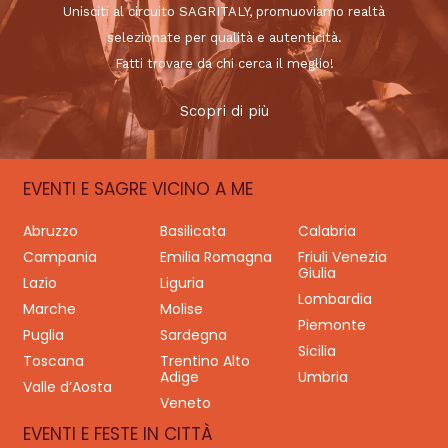
Unisciti al circuito SAGRITALY, promuoviamo realtà
selezionate per qualità e autenticità.
Fatti trovare da chi cerca il meglio!
Scopri di più
EVENTI E SAGRE VICINO A ME
Abruzzo
Basilicata
Calabria
Campania
Emilia Romagna
Friuli Venezia
Giulia
Lazio
Liguria
Lombardia
Marche
Molise
Piemonte
Puglia
Sardegna
Sicilia
Toscana
Trentino Alto
Adige
Umbria
Valle d’Aosta
Veneto
EVENTI E FESTE IN CITTÀ