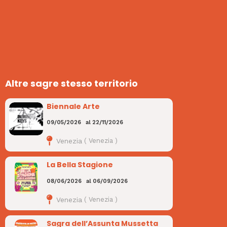
Altre sagre stesso territorio
Biennale Arte
09/05/2026
al
22/11/2026
Venezia
(
Venezia
)
La Bella Stagione
08/06/2026
al
06/09/2026
Venezia
(
Venezia
)
Sagra dell’Assunta Mussetta