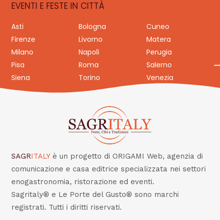
EVENTI E FESTE IN CITTÀ
Asti
Bologna
Cuneo
Firenze
Livorno
Matera
Milano
Napoli
Perugia
Pisa
Roma
Salerno
Siena
Torino
Venezia
SAGR
ITALY
è un progetto di ORIGAMI Web, agenzia di
comunicazione e casa editrice specializzata nei settori
enogastronomia, ristorazione ed eventi.
Sagritaly® e Le Porte del Gusto® sono marchi
registrati. Tutti i diritti riservati.