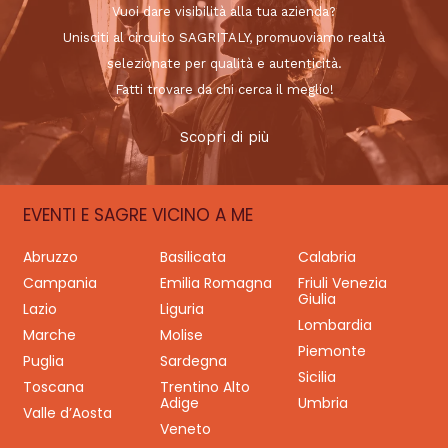
Vuoi dare visibilità alla tua azienda?
Unisciti al circuito SAGRITALY, promuoviamo realtà
selezionate per qualità e autenticità.
Fatti trovare da chi cerca il meglio!
Scopri di più
EVENTI E SAGRE VICINO A ME
Abruzzo
Basilicata
Calabria
Campania
Emilia Romagna
Friuli Venezia
Giulia
Lazio
Liguria
Lombardia
Marche
Molise
Piemonte
Puglia
Sardegna
Sicilia
Toscana
Trentino Alto
Adige
Umbria
Valle d’Aosta
Veneto