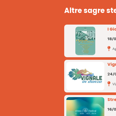
Altre sagre st
I Gi
18/
A
Vig
24/
V
Str
16/