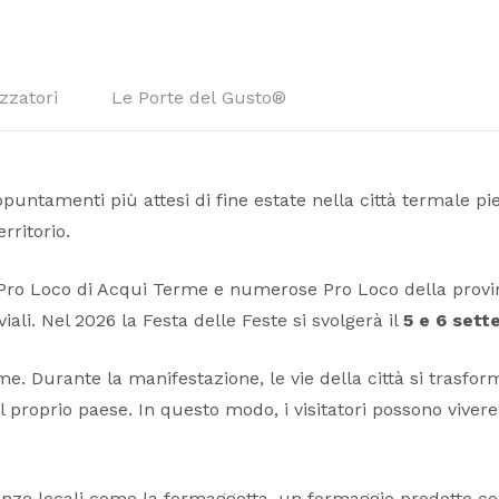
zzatori
Le Porte del Gusto®
puntamenti più attesi di fine estate nella città termale pie
rritorio.
ro Loco di Acqui Terme e numerose Pro Loco della provincia
viali. Nel 2026 la Festa delle Feste si svolgerà il
5 e 6 set
rme. Durante la manifestazione, le vie della città si trasf
l proprio paese. In questo modo, i visitatori possono vivere
 locali come la formaggetta, un formaggio prodotto con la