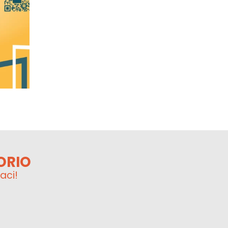
ORIO
aci!