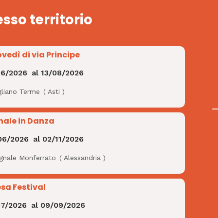
esso territorio
ovedì di via Principe
06/2026
al
13/08/2026
gliano Terme
(
Asti
)
nale in Danza
06/2026
al
02/11/2026
ignale Monferrato
(
Alessandria
)
esa Festival
07/2026
al
09/09/2026