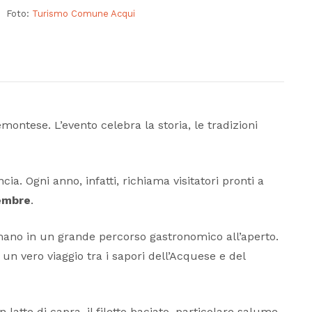
Foto:
Turismo Comune Acqui
montese. L’evento celebra la storia, le tradizioni
. Ogni anno, infatti, richiama visitatori pronti a
tembre
.
ormano in un grande percorso gastronomico all’aperto.
 un vero viaggio tra i sapori dell’Acquese e del
tte di capra, il filetto baciato, particolare salume