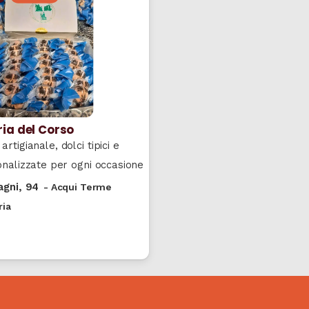
ria del Corso
artigianale, dolci tipici e
onalizzate per ogni occasione
agni, 94
-
Acqui Terme
ria