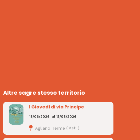
Altre sagre stesso territorio
I Giovedì di via Principe
18/06/2026
al
13/08/2026
Agliano Terme
(
Asti
)