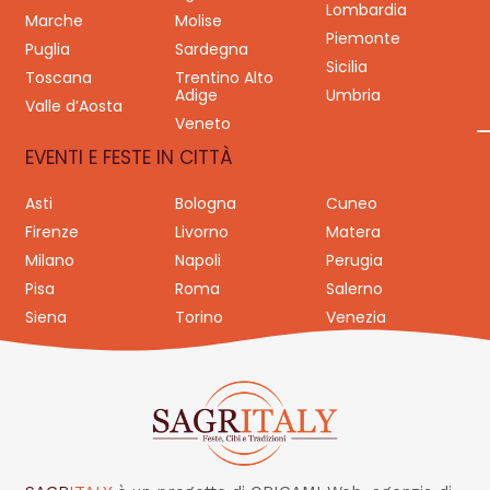
Lombardia
Marche
Molise
Piemonte
Puglia
Sardegna
Sicilia
Toscana
Trentino Alto
Adige
Umbria
Valle d’Aosta
Veneto
EVENTI E FESTE IN CITTÀ
Asti
Bologna
Cuneo
Firenze
Livorno
Matera
Milano
Napoli
Perugia
Pisa
Roma
Salerno
Siena
Torino
Venezia