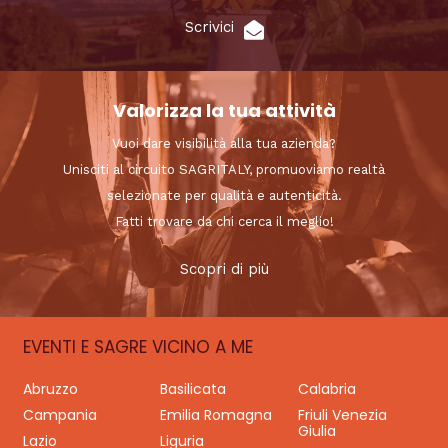
Scrivici
Valorizza la tua attività
Vuoi dare visibilità alla tua azienda?
Unisciti al circuito SAGRITALY, promuoviamo realtà
selezionate per qualità e autenticità.
Fatti trovare da chi cerca il meglio!
Scopri di più
EVENTI E SAGRE VICINO A ME
Abruzzo
Basilicata
Calabria
Campania
Emilia Romagna
Friuli Venezia
Giulia
Lazio
Liguria