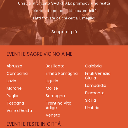
Unisciti al circuito SAGRITALY, promuoviamo realtà
selezionate per qualità e autenticità.
Fatti trovare da chi cerca il meglio!
Scopri di più
EVENTI E SAGRE VICINO A ME
Abruzzo
Basilicata
Calabria
Campania
Emilia Romagna
Friuli Venezia
Giulia
Lazio
Liguria
Lombardia
Marche
Molise
Piemonte
Puglia
Sardegna
Sicilia
Toscana
Trentino Alto
Adige
Umbria
Valle d’Aosta
Veneto
EVENTI E FESTE IN CITTÀ