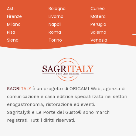
Asti
Bologna
Cuneo
Firenze
Livorno
Matera
Milano
Napoli
Perugia
Pisa
Roma
Salerno
Siena
Torino
Venezia
SAGR
ITALY
è un progetto di ORIGAMI Web, agenzia di
comunicazione e casa editrice specializzata nei settori
enogastronomia, ristorazione ed eventi.
Sagritaly® e Le Porte del Gusto® sono marchi
registrati. Tutti i diritti riservati.