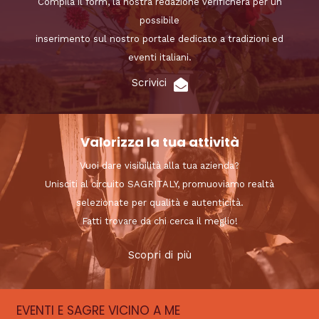
Compila il form, la nostra redazione verificherà per un
possibile
inserimento sul nostro portale dedicato a tradizioni ed
eventi italiani.
Scrivici
Valorizza la tua attività
Vuoi dare visibilità alla tua azienda?
Unisciti al circuito SAGRITALY, promuoviamo realtà
selezionate per qualità e autenticità.
Fatti trovare da chi cerca il meglio!
Scopri di più
EVENTI E SAGRE VICINO A ME