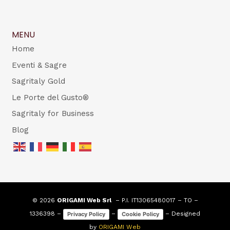
MENU
Home
Eventi & Sagre
Sagritaly Gold
Le Porte del Gusto®
Sagritaly for Business
Blog
© 2026
ORIGAMI Web Srl
– P.I. IT13065480017 – TO –
1336398 –
–
– Designed
Privacy Policy
Cookie Policy
by
ORIGAMI Web