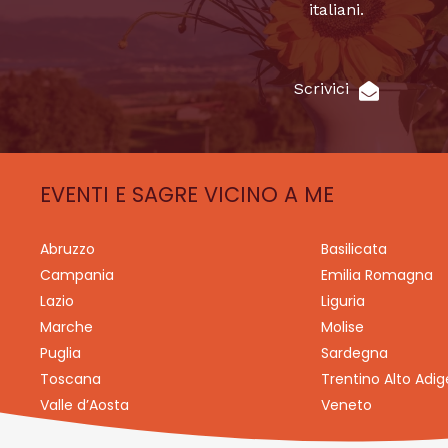
italiani.
Scrivici
EVENTI E SAGRE VICINO A ME
Abruzzo
Basilicata
Campania
Emilia Romagna
Lazio
Liguria
Marche
Molise
Puglia
Sardegna
Toscana
Trentino Alto Adig
Valle d’Aosta
Veneto