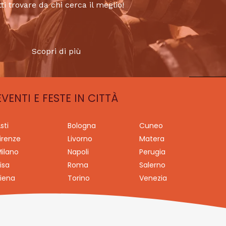
tti trovare da chi cerca il meglio!
Scopri di più
EVENTI E FESTE IN CITTÀ
sti
Bologna
Cuneo
irenze
Livorno
Matera
ilano
Napoli
Perugia
isa
Roma
Salerno
iena
Torino
Venezia