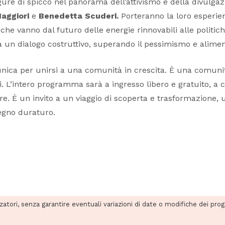
gure di spicco nel panorama dell’attivismo e della divulgazi
Maggiori
e
Benedetta Scuderi.
Porteranno la loro esperie
 che vanno dal futuro delle energie rinnovabili alle politich
a un dialogo costruttivo, superando il pessimismo e alime
ica per unirsi a una comunità in crescita. È una comunit
i. L’intero programma sarà a ingresso libero e gratuito, a
. È un invito a un viaggio di scoperta e trasformazione, un
egno duraturo.
zzatori, senza garantire eventuali variazioni di date o modifiche dei pro