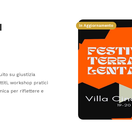
a
In Aggiornamento
uito su giustizia
ttiti, workshop pratici
ica per riflettere e