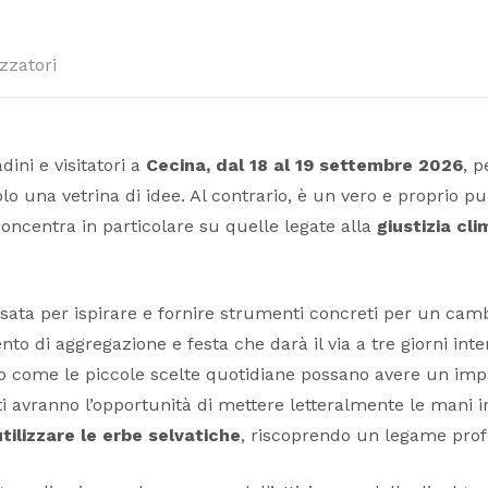
zzatori
dini e visitatori a
Cecina,
dal 18 al 19 settembre 2026
, p
o una vetrina di idee. Al contrario, è un vero e proprio pu
concentra in particolare su quelle legate alla
giustizia cli
ensata per ispirare e fornire strumenti concreti per un ca
di aggregazione e festa che darà il via a tre giorni intensi
 come le piccole scelte quotidiane possano avere un impatto 
anti avranno l’opportunità di mettere letteralmente le mani
tilizzare le erbe selvatiche
, riscoprendo un legame prof