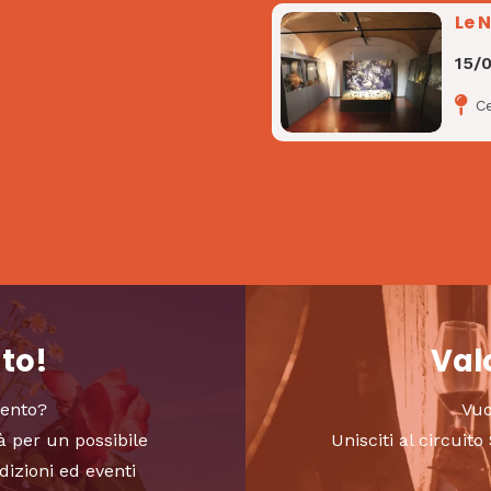
Le 
15/
C
nto!
Valo
vento?
Vuo
à per un possibile
Unisciti al circui
dizioni ed eventi