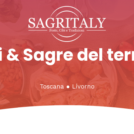
 & Sagre del ter
Toscana
●
Livorno