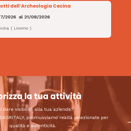
Notti dell’Archeologia Cecina
07/2026
al
21/08/2026
ecina
(
Livorno
)
rizza la tua attività
i dare visibilità alla tua azienda?
to SAGRITALY, promuoviamo realtà selezionate per
qualità e autenticità.