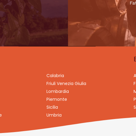
Fa
Calabria
A
Friuli Venezia Giulia
F
Lombardia
M
Piemonte
P
Sicilia
S
e
Umbria