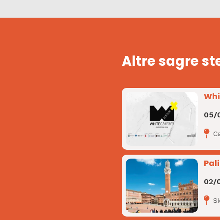
Altre sagre st
Whi
05/
Ca
Pali
02/
S