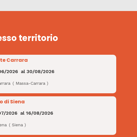
esso territorio
te Carrara
06/2026
al
30/08/2026
rrara
(
Massa-Carrara
)
o di Siena
07/2026
al
16/08/2026
iena
(
Siena
)