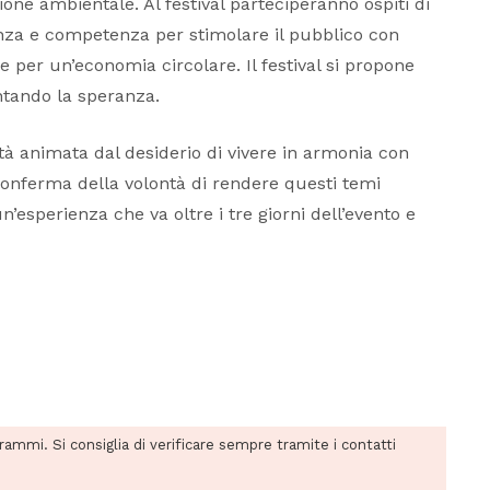
one ambientale. Al festival parteciperanno ospiti di
nza e competenza per stimolare il pubblico con
e per un’economia circolare. Il festival si propone
ntando la speranza.
à animata dal desiderio di vivere in armonia con
 conferma della volontà di rendere questi temi
’esperienza che va oltre i tre giorni dell’evento e
grammi. Si consiglia di verificare sempre tramite i contatti