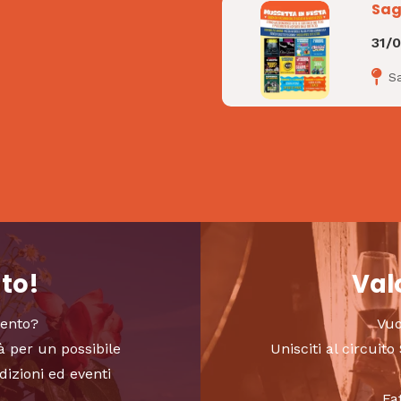
Sag
31/
S
nto!
Valo
vento?
Vuo
à per un possibile
Unisciti al circui
dizioni ed eventi
Fa