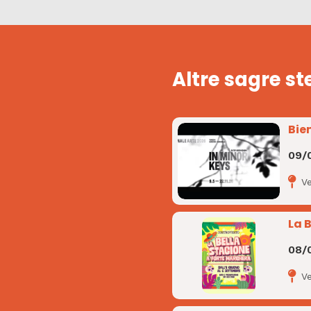
Altre sagre st
Bie
09/
V
La 
08/
V