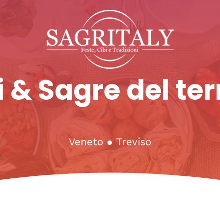
 & Sagre del ter
Veneto
●
Treviso