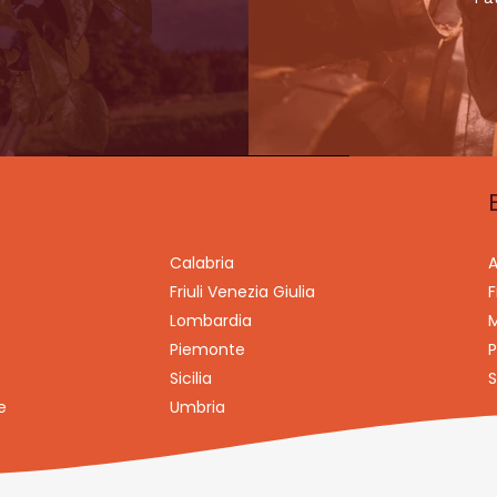
Calabria
A
Friuli Venezia Giulia
F
Lombardia
M
Piemonte
P
Sicilia
S
e
Umbria