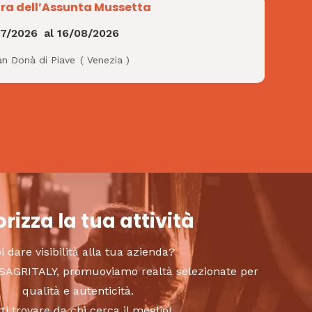
ra dell’Assunta Mussetta
07/2026
al
16/08/2026
an Donà di Piave
(
Venezia
)
rizza la tua attività
i dare visibilità alla tua azienda?
to SAGRITALY, promuoviamo realtà selezionate per
qualità e autenticità.
tti trovare da chi cerca il meglio!