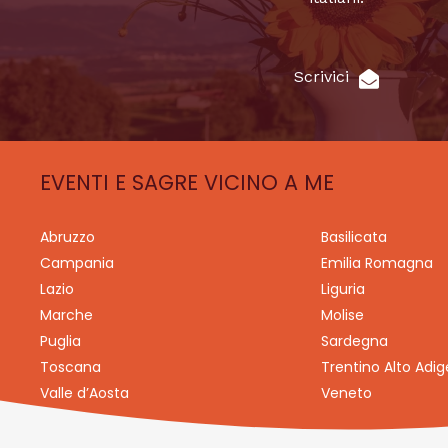
Scrivici
EVENTI E SAGRE VICINO A ME
Abruzzo
Basilicata
Campania
Emilia Romagna
Lazio
Liguria
Marche
Molise
Puglia
Sardegna
Toscana
Trentino Alto Adig
Valle d’Aosta
Veneto