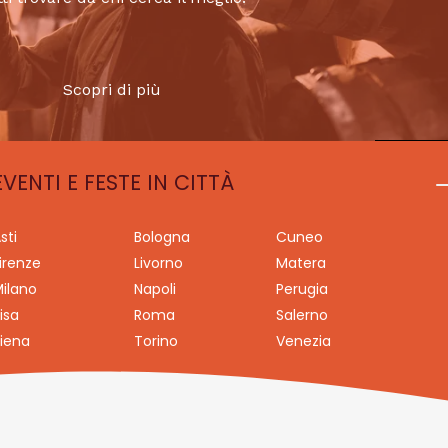
Scopri di più
EVENTI E FESTE IN CITTÀ
sti
Bologna
Cuneo
irenze
Livorno
Matera
ilano
Napoli
Perugia
isa
Roma
Salerno
iena
Torino
Venezia