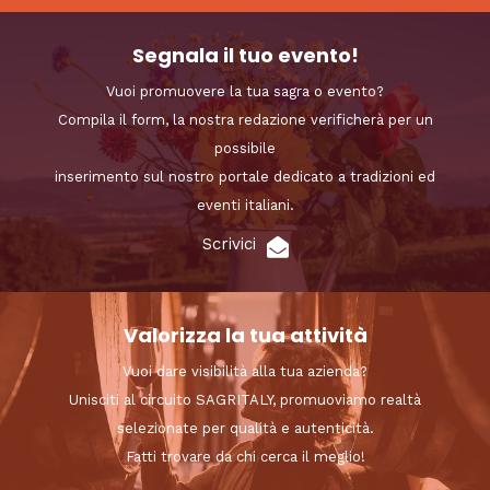
Segnala il tuo evento!
Vuoi promuovere la tua sagra o evento?
Compila il form, la nostra redazione verificherà per un
possibile
inserimento sul nostro portale dedicato a tradizioni ed
eventi italiani.
Scrivici
Valorizza la tua attività
Vuoi dare visibilità alla tua azienda?
Unisciti al circuito SAGRITALY, promuoviamo realtà
selezionate per qualità e autenticità.
Fatti trovare da chi cerca il meglio!