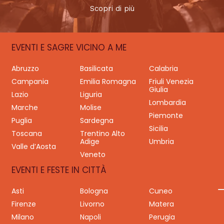
Scopri di più
EVENTI E SAGRE VICINO A ME
Abruzzo
Basilicata
Calabria
Campania
Emilia Romagna
Friuli Venezia
Giulia
Lazio
Liguria
Lombardia
Marche
Molise
Piemonte
Puglia
Sardegna
Sicilia
Toscana
Trentino Alto
Adige
Umbria
Valle d’Aosta
Veneto
EVENTI E FESTE IN CITTÀ
Asti
Bologna
Cuneo
Firenze
Livorno
Matera
Milano
Napoli
Perugia