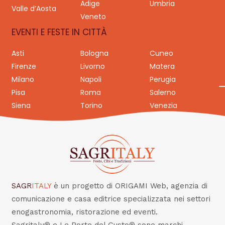
Adige
Umbria
Valle d’Aosta
Veneto
EVENTI E FESTE IN CITTÀ
Asti
Bologna
Cuneo
Firenze
Livorno
Matera
Milano
Napoli
Perugia
Pisa
Roma
Salerno
Siena
Torino
Venezia
SAGR
ITALY
è un progetto di ORIGAMI Web, agenzia di
comunicazione e casa editrice specializzata nei settori
enogastronomia, ristorazione ed eventi.