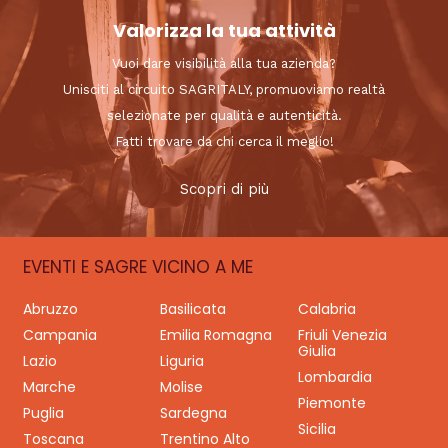
Valorizza la tua attività
Vuoi dare visibilità alla tua azienda?
Unisciti al circuito SAGRITALY, promuoviamo realtà
selezionate per qualità e autenticità.
Fatti trovare da chi cerca il meglio!
Scopri di più
EVENTI E SAGRE VICINO A ME
Abruzzo
Basilicata
Calabria
Campania
Emilia Romagna
Friuli Venezia
Giulia
Lazio
Liguria
Lombardia
Marche
Molise
Piemonte
Puglia
Sardegna
Sicilia
Toscana
Trentino Alto