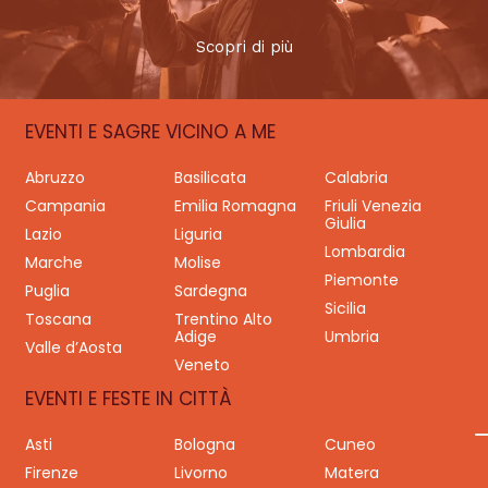
Scopri di più
EVENTI E SAGRE VICINO A ME
Abruzzo
Basilicata
Calabria
Campania
Emilia Romagna
Friuli Venezia
Giulia
Lazio
Liguria
Lombardia
Marche
Molise
Piemonte
Puglia
Sardegna
Sicilia
Toscana
Trentino Alto
Adige
Umbria
Valle d’Aosta
Veneto
EVENTI E FESTE IN CITTÀ
Asti
Bologna
Cuneo
Firenze
Livorno
Matera