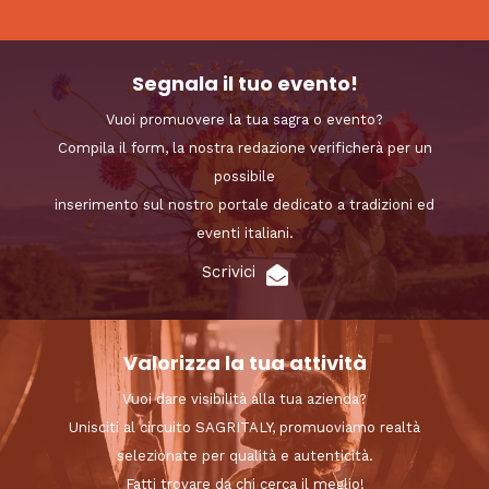
Segnala il tuo evento!
Vuoi promuovere la tua sagra o evento?
Compila il form, la nostra redazione verificherà per un
possibile
inserimento sul nostro portale dedicato a tradizioni ed
eventi italiani.
Scrivici
Valorizza la tua attività
Vuoi dare visibilità alla tua azienda?
Unisciti al circuito SAGRITALY, promuoviamo realtà
selezionate per qualità e autenticità.
Fatti trovare da chi cerca il meglio!