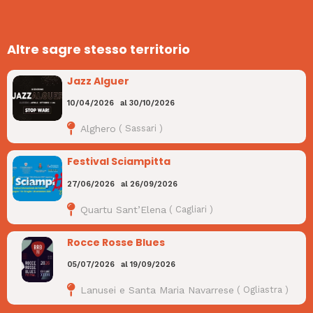
Altre sagre stesso territorio
Jazz Alguer
10/04/2026
al
30/10/2026
Alghero
(
Sassari
)
Festival Sciampitta
27/06/2026
al
26/09/2026
Quartu Sant’Elena
(
Cagliari
)
Rocce Rosse Blues
05/07/2026
al
19/09/2026
Lanusei e Santa Maria Navarrese
(
Ogliastra
)