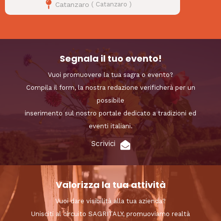
Catanzaro
(
Catanzaro
)
Segnala il tuo evento!
Vuoi promuovere la tua sagra o evento?
Compila il form, la nostra redazione verificherà per un
possibile
inserimento sul nostro portale dedicato a tradizioni ed
eventi italiani.
Scrivici
Valorizza la tua attività
Vuoi dare visibilità alla tua azienda?
Unisciti al circuito SAGRITALY, promuoviamo realtà