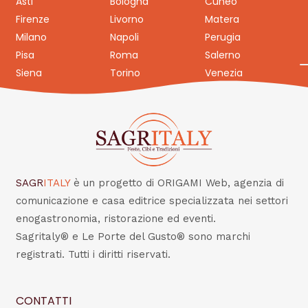
Asti
Bologna
Cuneo
Firenze
Livorno
Matera
Milano
Napoli
Perugia
Pisa
Roma
Salerno
Siena
Torino
Venezia
SAGR
ITALY
è un progetto di ORIGAMI Web, agenzia di
comunicazione e casa editrice specializzata nei settori
enogastronomia, ristorazione ed eventi.
Sagritaly® e Le Porte del Gusto® sono marchi
registrati. Tutti i diritti riservati.
CONTATTI