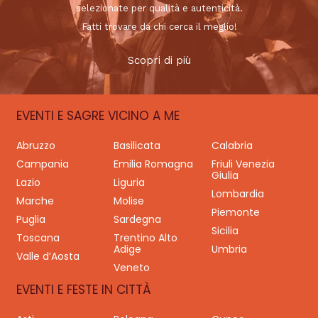
selezionate per qualità e autenticità.
Fatti trovare da chi cerca il meglio!
Scopri di più
EVENTI E SAGRE VICINO A ME
Abruzzo
Basilicata
Calabria
Campania
Emilia Romagna
Friuli Venezia
Giulia
Lazio
Liguria
Lombardia
Marche
Molise
Piemonte
Puglia
Sardegna
Sicilia
Toscana
Trentino Alto
Adige
Umbria
Valle d’Aosta
Veneto
EVENTI E FESTE IN CITTÀ