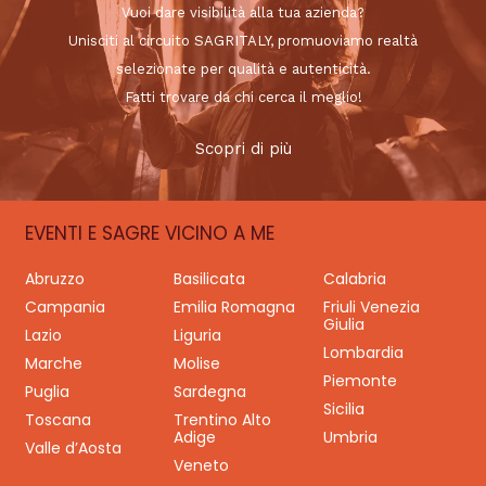
Vuoi dare visibilità alla tua azienda?
Unisciti al circuito SAGRITALY, promuoviamo realtà
selezionate per qualità e autenticità.
Fatti trovare da chi cerca il meglio!
Scopri di più
EVENTI E SAGRE VICINO A ME
Abruzzo
Basilicata
Calabria
Campania
Emilia Romagna
Friuli Venezia
Giulia
Lazio
Liguria
Lombardia
Marche
Molise
Piemonte
Puglia
Sardegna
Sicilia
Toscana
Trentino Alto
Adige
Umbria
Valle d’Aosta
Veneto