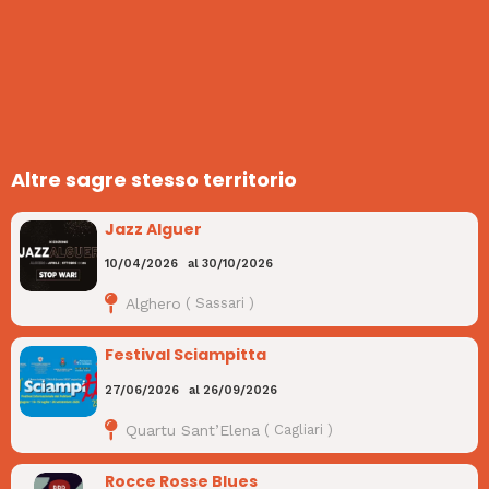
Altre sagre stesso territorio
Jazz Alguer
10/04/2026
al
30/10/2026
Alghero
(
Sassari
)
Festival Sciampitta
27/06/2026
al
26/09/2026
Quartu Sant’Elena
(
Cagliari
)
Rocce Rosse Blues