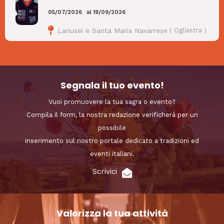
05/07/2026
al
19/09/2026
Lanusei e Santa Maria Navarrese
(
Ogliastra
)
Segnala il tuo evento!
Vuoi promuovere la tua sagra o evento?
Compila il form, la nostra redazione verificherà per un
possibile
inserimento sul nostro portale dedicato a tradizioni ed
eventi italiani.
Scrivici
Valorizza la tua attività