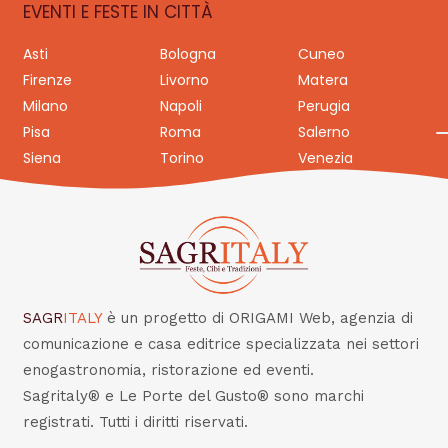
EVENTI E FESTE IN CITTÀ
Asti
Bologna
Cuneo
Firenze
Livorno
Matera
Milano
Napoli
Perugia
Pisa
Roma
Salerno
Siena
Torino
Venezia
SAGR
ITALY
è un progetto di ORIGAMI Web, agenzia di
comunicazione e casa editrice specializzata nei settori
enogastronomia, ristorazione ed eventi.
Sagritaly® e Le Porte del Gusto® sono marchi
registrati. Tutti i diritti riservati.