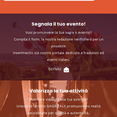
Segnala il tuo evento!
Vuoi promuovere la tua sagra o evento?
Compila il form, la nostra redazione verificherà per un
possibile
inserimento sul nostro portale dedicato a tradizioni ed
eventi italiani.
Scrivici
Valorizza la tua attività
Vuoi dare visibilità alla tua azienda?
Unisciti al circuito SAGRITALY, promuoviamo realtà
selezionate per qualità e autenticità.