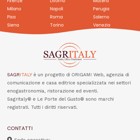
Firenze
Livorno
Matera
Milano
Napoli
Perugia
Pisa
Roma
Salerno
Siena
Torino
Venezia
SAGR
ITALY
è un progetto di ORIGAMI Web, agenzia di
comunicazione e casa editrice specializzata nei settori
enogastronomia, ristorazione ed eventi.
Sagritaly® e Le Porte del Gusto® sono marchi
registrati. Tutti i diritti riservati.
CONTATTI
Sede operativa: