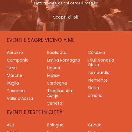
Fatti trovare da chi cerca il meglio!
Scopri di più
EVENTI E SAGRE VICINO A ME
Abruzzo
Basilicata
Calabria
Campania
Emilia Romagna
Friuli Venezia
Giulia
Lazio
Liguria
Lombardia
Marche
Molise
Piemonte
Puglia
Sardegna
Sicilia
Toscana
Trentino Alto
Adige
Umbria
Valle d’Aosta
Veneto
EVENTI E FESTE IN CITTÀ
Asti
Bologna
Cuneo