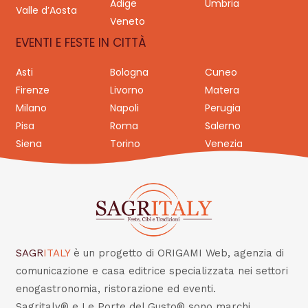
Adige
Umbria
Valle d’Aosta
Veneto
EVENTI E FESTE IN CITTÀ
Asti
Bologna
Cuneo
Firenze
Livorno
Matera
Milano
Napoli
Perugia
Pisa
Roma
Salerno
Siena
Torino
Venezia
SAGR
ITALY
è un progetto di ORIGAMI Web, agenzia di
comunicazione e casa editrice specializzata nei settori
enogastronomia, ristorazione ed eventi.
Sagritaly® e Le Porte del Gusto® sono marchi