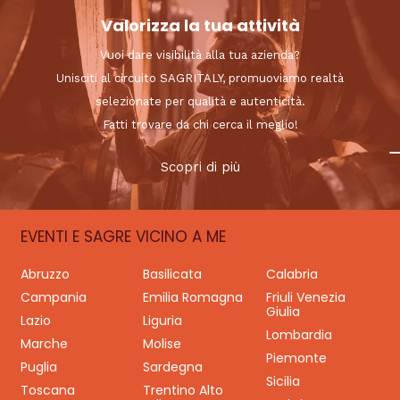
Valorizza la tua attività
Vuoi dare visibilità alla tua azienda?
Unisciti al circuito SAGRITALY, promuoviamo realtà
selezionate per qualità e autenticità.
Fatti trovare da chi cerca il meglio!
Scopri di più
EVENTI E SAGRE VICINO A ME
Abruzzo
Basilicata
Calabria
Campania
Emilia Romagna
Friuli Venezia
Giulia
Lazio
Liguria
Lombardia
Marche
Molise
Piemonte
Puglia
Sardegna
Sicilia
Toscana
Trentino Alto