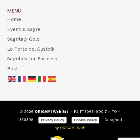
MENU
Home
Eventi & Sagre
Sagritaly Gold
Le Porte del Gusto®
Sagritaly for Business
Blog
© 2026
ORIGAMI Web Srl
– P.I. IT13065480017 – TO –
1336398 –
–
– Designed
Privacy Policy
Cookie Policy
by
ORIGAMI Web