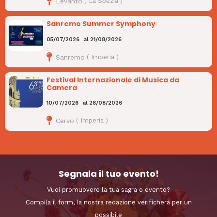
Levanto
(
La Spezia
)
Sanremo Summer Symphony
05/07/2026
al
21/08/2026
Sanremo
(
Imperia
)
Festival Internazionale di Musica da
Camera
10/07/2026
al
28/08/2026
Cervo
(
Imperia
)
Segnala il tuo evento!
Vuoi promuovere la tua sagra o evento?
Compila il form, la nostra redazione verificherà per un
possibile