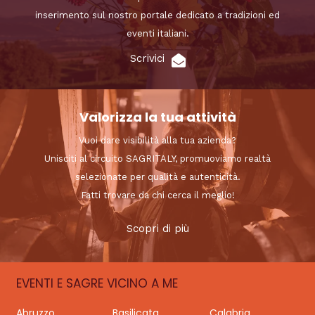
inserimento sul nostro portale dedicato a tradizioni ed
eventi italiani.
Scrivici
Valorizza la tua attività
Vuoi dare visibilità alla tua azienda?
Unisciti al circuito SAGRITALY, promuoviamo realtà
selezionate per qualità e autenticità.
Fatti trovare da chi cerca il meglio!
Scopri di più
EVENTI E SAGRE VICINO A ME
Abruzzo
Basilicata
Calabria