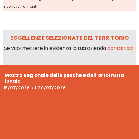
i contatti ufficiali.
ECCELLENZE SELEZIONATE DEL TERRITORIO
Se vuoi mettere in evidenza la tua azienda
contattaci!
Mostra Regionale delle pesche e dell’ortofrutta
locale
15/07/2026
al
20/07/2026