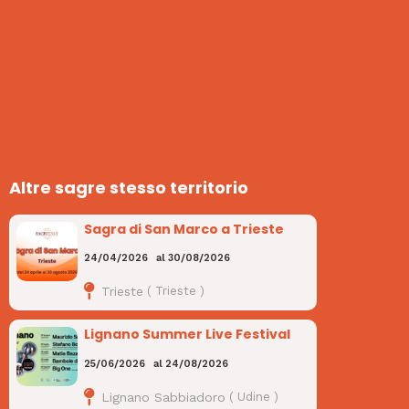
Altre sagre stesso territorio
Sagra di San Marco a Trieste
24/04/2026
al
30/08/2026
Trieste
(
Trieste
)
Lignano Summer Live Festival
25/06/2026
al
24/08/2026
Lignano Sabbiadoro
(
Udine
)