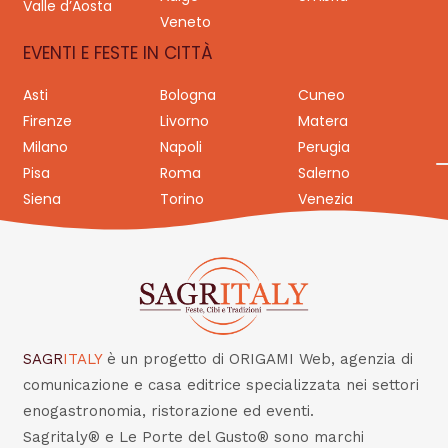
Valle d’Aosta
Veneto
EVENTI E FESTE IN CITTÀ
Asti
Bologna
Cuneo
Firenze
Livorno
Matera
Milano
Napoli
Perugia
Pisa
Roma
Salerno
Siena
Torino
Venezia
SAGR
ITALY
è un progetto di ORIGAMI Web, agenzia di
comunicazione e casa editrice specializzata nei settori
enogastronomia, ristorazione ed eventi.
Sagritaly® e Le Porte del Gusto® sono marchi