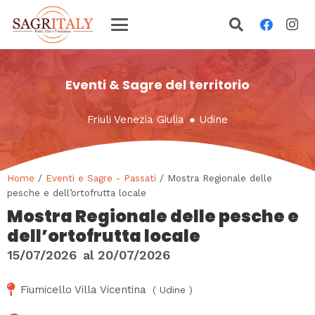
Eventi & Sagre del territorio
Friuli Venezia Giulia
●
Udine
Home
/
Eventi e Sagre - Passati
/ Mostra Regionale delle
pesche e dell’ortofrutta locale
Mostra Regionale delle pesche e
dell’ortofrutta locale
15/07/2026
al
20/07/2026
Fiumicello Villa Vicentina
(
Udine
)