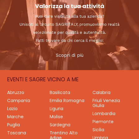
Valorizza la tua attività
Vuoi dare visibilità alla tua azienda?
Unisciti al circuito SAGRITALY, promuoviamo realtà
selezionate per qualità e autenticità.
Fatti trovare da chi cerca il meglio!
Scopri di più
EVENTI E SAGRE VICINO A ME
Abruzzo
Basilicata
Calabria
Campania
Emilia Romagna
Friuli Venezia
Giulia
Lazio
Liguria
Lombardia
Marche
Molise
Piemonte
Puglia
Sardegna
Sicilia
Toscana
Trentino Alto
Adige
Umbria