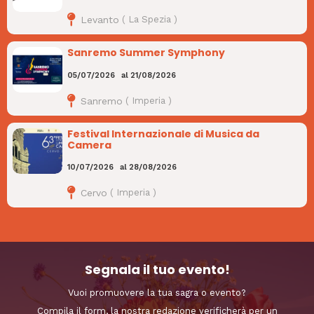
Levanto
(
La Spezia
)
Sanremo Summer Symphony
05/07/2026
al
21/08/2026
Sanremo
(
Imperia
)
Festival Internazionale di Musica da
Camera
10/07/2026
al
28/08/2026
Cervo
(
Imperia
)
Segnala il tuo evento!
Vuoi promuovere la tua sagra o evento?
Compila il form, la nostra redazione verificherà per un