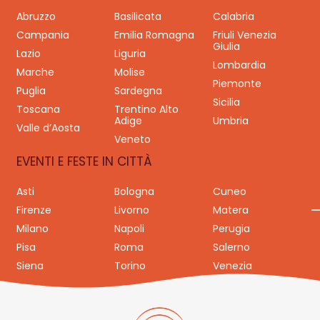
Abruzzo
Basilicata
Calabria
Campania
Emilia Romagna
Friuli Venezia
Giulia
Lazio
Liguria
Lombardia
Marche
Molise
Piemonte
Puglia
Sardegna
Sicilia
Toscana
Trentino Alto
Adige
Umbria
Valle d’Aosta
Veneto
EVENTI E FESTE IN CITTÀ
Asti
Bologna
Cuneo
Firenze
Livorno
Matera
Milano
Napoli
Perugia
Pisa
Roma
Salerno
Siena
Torino
Venezia