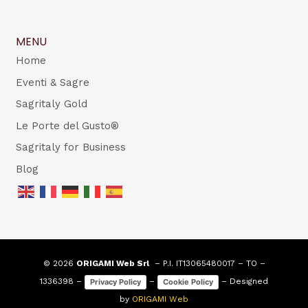
MENU
Home
Eventi & Sagre
Sagritaly Gold
Le Porte del Gusto®
Sagritaly for Business
Blog
© 2026
ORIGAMI Web Srl
– P.I. IT13065480017 – TO –
1336398 –
–
– Designed
Privacy Policy
Cookie Policy
by
ORIGAMI Web