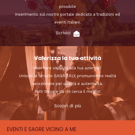
possibile
inserimento sul nostro portale dedicato a tradizioni ed
eventi italiani.
Scrivici
Valorizza la tua attività
Vuoi dare visibilità alla tua azienda?
Unisciti al circuito SAGRITALY, promuoviamo realtà
selezionate per qualità e autenticità.
Fatti trovare da chi cerca il meglio!
Scopri di più
EVENTI E SAGRE VICINO A ME