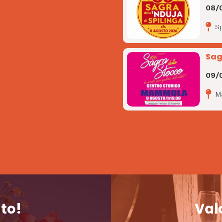
08/
Sp
Sag
09/
M
nto!
Valo