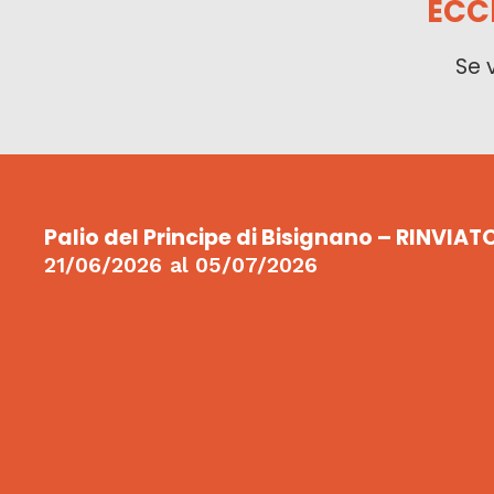
ECC
Se 
Palio del Principe di Bisignano – RINVIAT
21/06/2026
al
05/07/2026