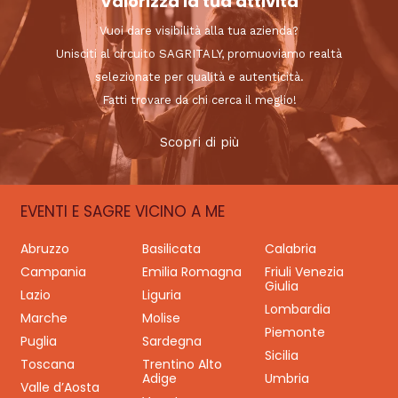
Valorizza la tua attività
Vuoi dare visibilità alla tua azienda?
Unisciti al circuito SAGRITALY, promuoviamo realtà
selezionate per qualità e autenticità.
Fatti trovare da chi cerca il meglio!
Scopri di più
EVENTI E SAGRE VICINO A ME
Abruzzo
Basilicata
Calabria
Campania
Emilia Romagna
Friuli Venezia
Giulia
Lazio
Liguria
Lombardia
Marche
Molise
Piemonte
Puglia
Sardegna
Sicilia
Toscana
Trentino Alto
Adige
Umbria
Valle d’Aosta