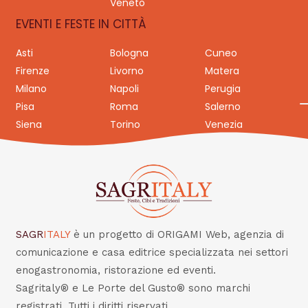
Veneto
EVENTI E FESTE IN CITTÀ
Asti
Bologna
Cuneo
Firenze
Livorno
Matera
Milano
Napoli
Perugia
Pisa
Roma
Salerno
Siena
Torino
Venezia
SAGR
ITALY
è un progetto di ORIGAMI Web, agenzia di
comunicazione e casa editrice specializzata nei settori
enogastronomia, ristorazione ed eventi.
Sagritaly® e Le Porte del Gusto® sono marchi
registrati. Tutti i diritti riservati.