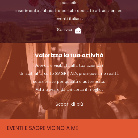
possibile
inserimento sul nostro portale dedicato a tradizioni ed
eventi italiani.
Scrivici
Valorizza la tua attività
Vuoi dare visibilità alla tua azienda?
Unisciti al circuito SAGRITALY, promuoviamo realtà
selezionate per qualità e autenticità.
Fatti trovare da chi cerca il meglio!
Scopri di più
EVENTI E SAGRE VICINO A ME