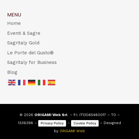
MENU
Home
Eventi & Sagre
Sagritaly Gold
Le Porte del Gusto®
Sagritaly for Business
Blog
© 2026
ORIGAMI Web Srl
– P.I. IT13065480017 – TO –
1336398 –
–
– Designed
Privacy Policy
Cookie Policy
by
ORIGAMI Web