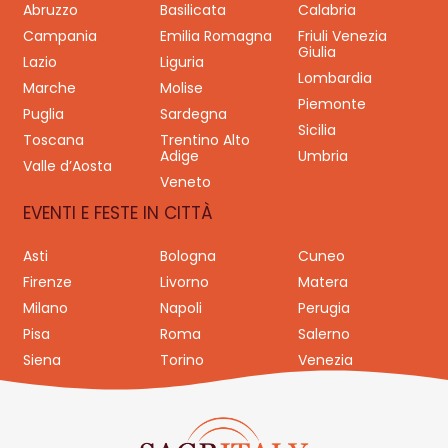
Abruzzo
Basilicata
Calabria
Campania
Emilia Romagna
Friuli Venezia
Giulia
Lazio
Liguria
Lombardia
Marche
Molise
Piemonte
Puglia
Sardegna
Sicilia
Toscana
Trentino Alto
Adige
Umbria
Valle d’Aosta
Veneto
EVENTI E FESTE IN CITTÀ
Asti
Bologna
Cuneo
Firenze
Livorno
Matera
Milano
Napoli
Perugia
Pisa
Roma
Salerno
Siena
Torino
Venezia