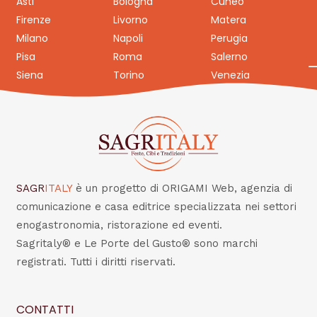
Asti
Bologna
Cuneo
Firenze
Livorno
Matera
Milano
Napoli
Perugia
Pisa
Roma
Salerno
Siena
Torino
Venezia
SAGR
ITALY
è un progetto di ORIGAMI Web, agenzia di
comunicazione e casa editrice specializzata nei settori
enogastronomia, ristorazione ed eventi.
Sagritaly® e Le Porte del Gusto® sono marchi
registrati. Tutti i diritti riservati.
CONTATTI