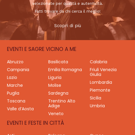
selezionate per qualità e autenticità.
Fatti trovare da chi cerca il meglio!
Scopri di più
EVENTI E SAGRE VICINO A ME
Abruzzo
Basilicata
Calabria
Campania
Emilia Romagna
Friuli Venezia
Giulia
Lazio
Liguria
Lombardia
Marche
Molise
Piemonte
Puglia
Sardegna
Sicilia
Toscana
Trentino Alto
Adige
Umbria
Valle d’Aosta
Veneto
EVENTI E FESTE IN CITTÀ