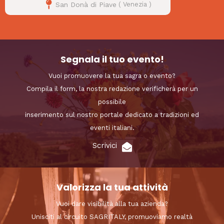
San Donà di Piave
(
Venezia
)
Segnala il tuo evento!
Vuoi promuovere la tua sagra o evento?
Compila il form, la nostra redazione verificherà per un
possibile
inserimento sul nostro portale dedicato a tradizioni ed
eventi italiani.
Scrivici
Valorizza la tua attività
Vuoi dare visibilità alla tua azienda?
Unisciti al circuito SAGRITALY, promuoviamo realtà