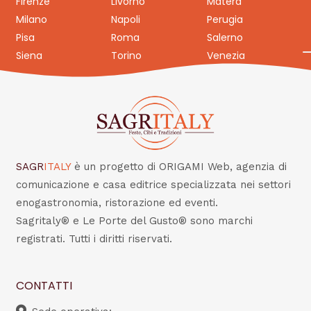
Firenze
Livorno
Matera
Milano
Napoli
Perugia
Pisa
Roma
Salerno
Siena
Torino
Venezia
SAGR
ITALY
è un progetto di ORIGAMI Web, agenzia di
comunicazione e casa editrice specializzata nei settori
enogastronomia, ristorazione ed eventi.
Sagritaly® e Le Porte del Gusto® sono marchi
registrati. Tutti i diritti riservati.
CONTATTI