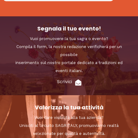
Segnala il tuo evento!
Vuoi promuovere la tua sagra o evento?
Compila il form, la nostra redazione verificherà per un
possibile
inserimento sul nostro portale dedicato a tradizioni ed
eventi italiani.
Scrivici
Valorizza la tua attività
Vuoi dare visibilità alla tua azienda?
Unisciti al circuito SAGRITALY, promuoviamo realtà
selezionate per qualità e autenticità.