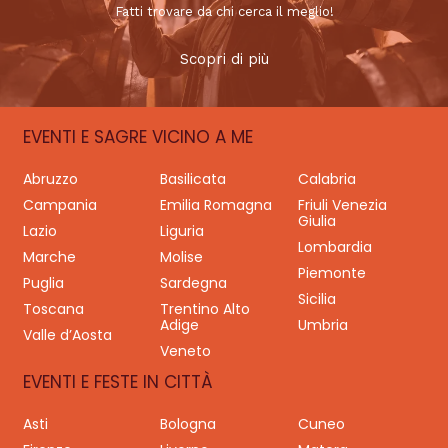
Fatti trovare da chi cerca il meglio!
Scopri di più
EVENTI E SAGRE VICINO A ME
Abruzzo
Basilicata
Calabria
Campania
Emilia Romagna
Friuli Venezia
Giulia
Lazio
Liguria
Lombardia
Marche
Molise
Piemonte
Puglia
Sardegna
Sicilia
Toscana
Trentino Alto
Adige
Umbria
Valle d’Aosta
Veneto
EVENTI E FESTE IN CITTÀ
Asti
Bologna
Cuneo