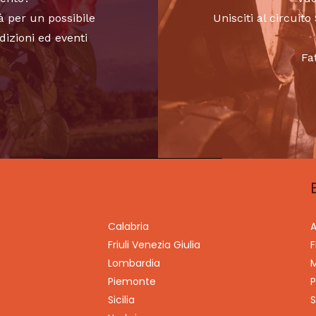
à per un possibile
Unisciti al circui
dizioni ed eventi
Fa
Calabria
A
Friuli Venezia Giulia
F
Lombardia
M
Piemonte
P
Sicilia
S