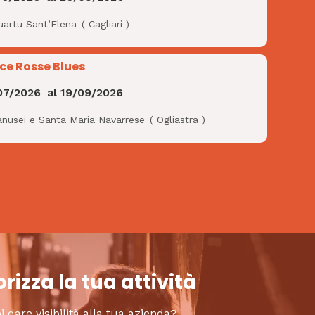
uartu Sant’Elena
(
Cagliari
)
ce Rosse Blues
07/2026
al
19/09/2026
anusei e Santa Maria Navarrese
(
Ogliastra
)
rizza la tua attività
i dare visibilità alla tua azienda?