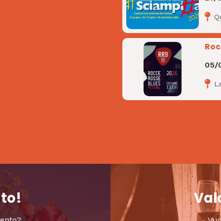
Q
Roc
05/
L
nto!
Valo
vento?
Vuo