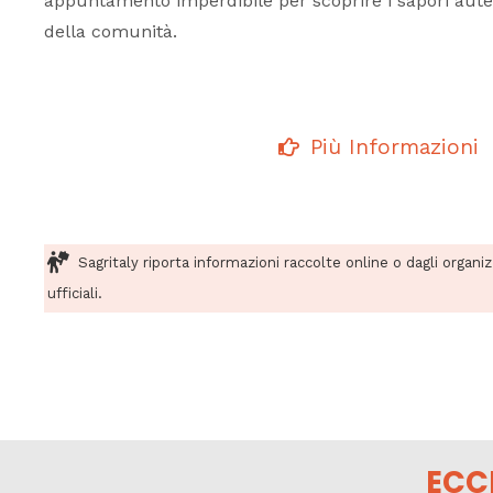
appuntamento imperdibile per scoprire i sapori autent
della comunità.
Più Informazioni
Sagritaly riporta informazioni raccolte online o dagli organi
ufficiali.
ECC