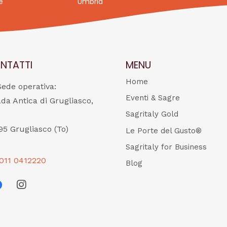
e
Umbria
NTATTI
MENU
Home
Sede operativa:
Eventi & Sagre
ada Antica di Grugliasco,
Sagritaly Gold
95 Grugliasco (To)
Le Porte del Gusto®
Sagritaly for Business
011 0412220
Blog