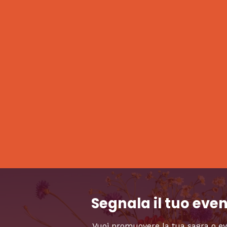
Segnala il tuo eve
Vuoi promuovere la tua sagra o e