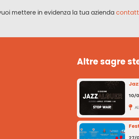
vuoi mettere in evidenza la tua azienda
contatt
Altre sagre st
Jaz
10/
A
Fes
27/