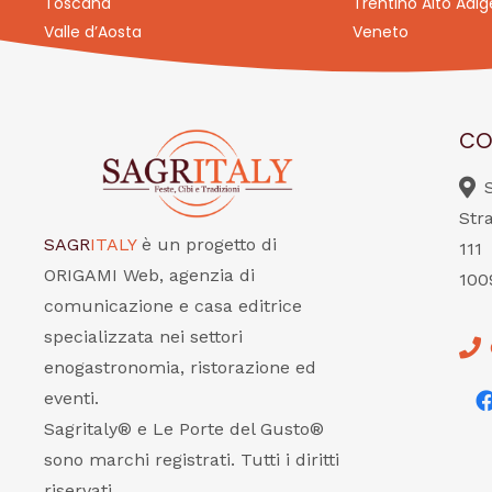
Toscana
Trentino Alto Adig
Valle d’Aosta
Veneto
CO
Str
SAGR
ITALY
è un progetto di
111
ORIGAMI Web, agenzia di
100
comunicazione e casa editrice
specializzata nei settori
enogastronomia, ristorazione ed
eventi.
Sagritaly® e Le Porte del Gusto®
sono marchi registrati. Tutti i diritti
riservati.