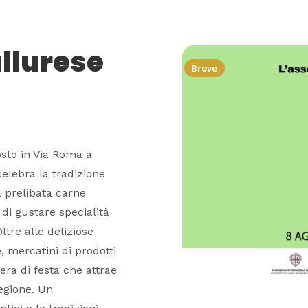
allurese
Breve
osto in Via Roma a
elebra la tradizione
a prelibata carne
à di gustare specialità
tre alle deliziose
 mercatini di prodotti
era di festa che attrae
regione. Un