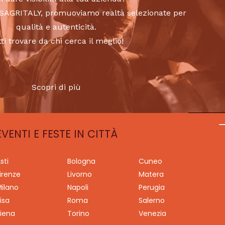
to SAGRITALY, promuoviamo realtà selezionate per
qualità e autenticità.
tti trovare da chi cerca il meglio!
Scopri di più
EVENTI E FESTE IN CITTÀ
sti
Bologna
Cuneo
irenze
Livorno
Matera
ilano
Napoli
Perugia
isa
Roma
Salerno
iena
Torino
Venezia