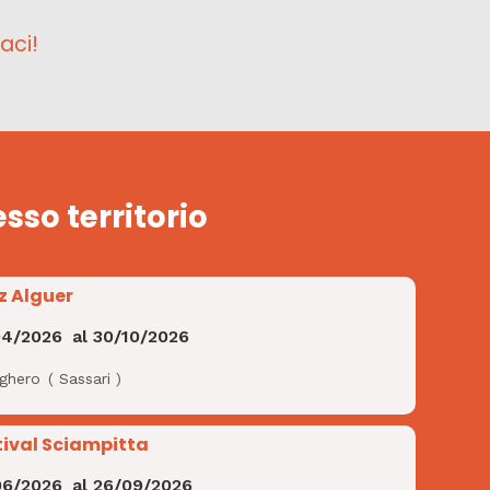
aci!
esso territorio
z Alguer
04/2026
al
30/10/2026
lghero
(
Sassari
)
tival Sciampitta
06/2026
al
26/09/2026