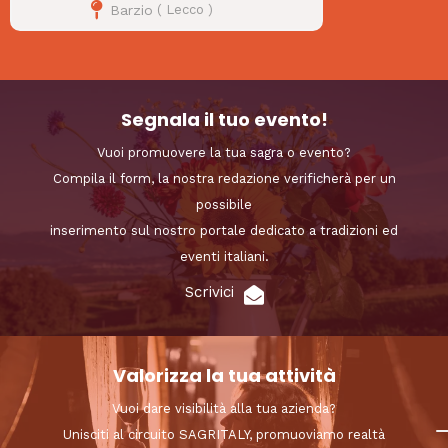
Barzio
(
Lecco
)
Segnala il tuo evento!
Vuoi promuovere la tua sagra o evento?
Compila il form, la nostra redazione verificherà per un
possibile
inserimento sul nostro portale dedicato a tradizioni ed
eventi italiani.
Scrivici
Valorizza la tua attività
Vuoi dare visibilità alla tua azienda?
Unisciti al circuito SAGRITALY, promuoviamo realtà