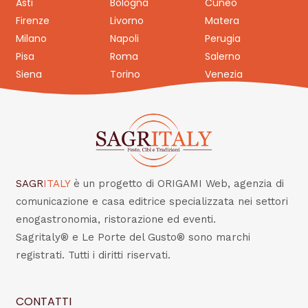
Asti
Bologna
Cuneo
Firenze
Livorno
Matera
Milano
Napoli
Perugia
Pisa
Roma
Salerno
Siena
Torino
Venezia
SAGR
ITALY
è un progetto di ORIGAMI Web, agenzia di
comunicazione e casa editrice specializzata nei settori
enogastronomia, ristorazione ed eventi.
Sagritaly® e Le Porte del Gusto® sono marchi
registrati. Tutti i diritti riservati.
CONTATTI