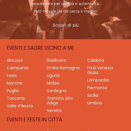
selezionate per qualità e autenticità.
Fatti trovare da chi cerca il meglio!
Scopri di più
EVENTI E SAGRE VICINO A ME
Abruzzo
Basilicata
Calabria
Campania
Emilia Romagna
Friuli Venezia
Giulia
Lazio
Liguria
Lombardia
Marche
Molise
Piemonte
Puglia
Sardegna
Sicilia
Toscana
Trentino Alto
Adige
Umbria
Valle d’Aosta
Veneto
EVENTI E FESTE IN CITTÀ