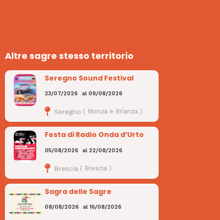
Altre sagre stesso territorio
Seregno Sound Festival
23/07/2026
al
09/08/2026
Seregno
(
Monza e Brianza
)
Festa di Radio Onda d’Urto
05/08/2026
al
22/08/2026
Brescia
(
Brescia
)
Sagra delle Sagre
08/08/2026
al
16/08/2026