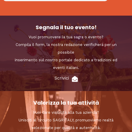
Segnala il tuo evento!
Vuoi promuovere la tua sagra o evento?
Compila il form, la nostra redazione verificherà per un
possibile
inserimento sul nostro portale dedicato a tradizioni ed
eventi italiani.
Scrivici
Valorizza la tua attività
Vuoi dare visibilità alla tua azienda?
Unisciti al circuito SAGRITALY, promuoviamo realtà
selezionate per qualità e autenticità.