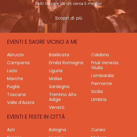
Fatti trovare da chi cerca il meglio!
Scopri di più
EVENTI E SAGRE VICINO A ME
Abruzzo
Basilicata
Calabria
Campania
Emilia Romagna
Friuli Venezia
Giulia
Lazio
Liguria
Lombardia
Marche
Molise
Piemonte
Puglia
Sardegna
Sicilia
Toscana
Trentino Alto
Adige
Umbria
Valle d’Aosta
Veneto
EVENTI E FESTE IN CITTÀ
Asti
Bologna
Cuneo