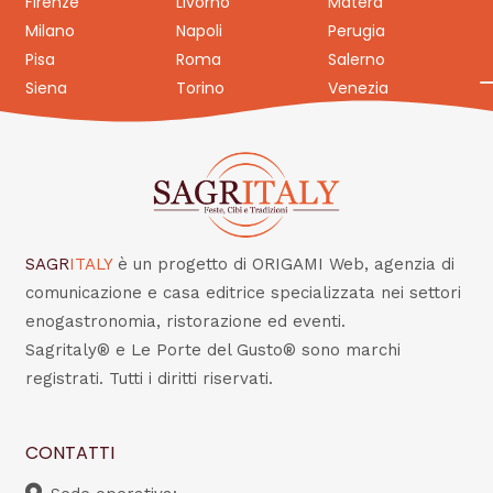
Firenze
Livorno
Matera
Milano
Napoli
Perugia
Pisa
Roma
Salerno
Siena
Torino
Venezia
SAGR
ITALY
è un progetto di ORIGAMI Web, agenzia di
comunicazione e casa editrice specializzata nei settori
enogastronomia, ristorazione ed eventi.
Sagritaly® e Le Porte del Gusto® sono marchi
registrati. Tutti i diritti riservati.
CONTATTI