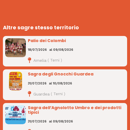
Altre sagre stesso territorio
Palio dei Colombi
18/07/2026
al
09/08/2026
Amelia
(
Terni
)
Sagra degli Gnocchi Guardea
31/07/2026
al
10/08/2026
Guardea
(
Terni
)
Sagra dell’Agnolotto Umbro e dei prodotti
tipici
31/07/2026
al
09/08/2026