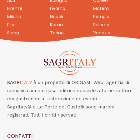
Asti
Bologna
Cuneo
Firenze
Livorno
Matera
Milano
Napoli
Perugia
Pisa
Roma
Salerno
Siena
Torino
Venezia
SAGR
ITALY
è un progetto di ORIGAMI Web, agenzia di
comunicazione e casa editrice specializzata nei settori
enogastronomia, ristorazione ed eventi.
Sagritaly® e Le Porte del Gusto® sono marchi
registrati. Tutti i diritti riservati.
CONTATTI