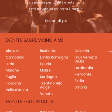
selezionate per qualità e autenticità.
Fatti trovare da chi cerca il meglio!
Scopri di più
EVENTI E SAGRE VICINO A ME
Abruzzo
Basilicata
Calabria
Campania
Emilia Romagna
Friuli Venezia
Giulia
Lazio
Liguria
Lombardia
Marche
Molise
Piemonte
Puglia
Sardegna
Sicilia
Toscana
Trentino Alto
Adige
Umbria
Valle d’Aosta
Veneto
EVENTI E FESTE IN CITTÀ