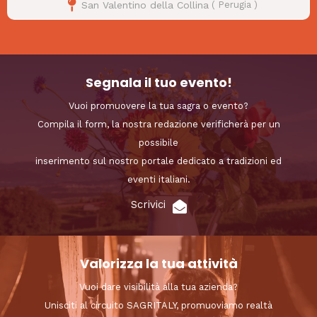
San Valentino della Collina
(
Perugia
)
Segnala il tuo evento!
Vuoi promuovere la tua sagra o evento?
Compila il form, la nostra redazione verificherà per un
possibile
inserimento sul nostro portale dedicato a tradizioni ed
eventi italiani.
Scrivici
Valorizza la tua attività
Vuoi dare visibilità alla tua azienda?
Unisciti al circuito SAGRITALY, promuoviamo realtà