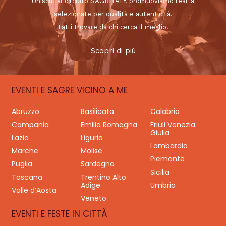
Unisciti al circuito SAGRITALY, promuoviamo realtà
selezionate per qualità e autenticità.
Fatti trovare da chi cerca il meglio!
Scopri di più
EVENTI E SAGRE VICINO A ME
Abruzzo
Basilicata
Calabria
Campania
Emilia Romagna
Friuli Venezia
Giulia
Lazio
Liguria
Lombardia
Marche
Molise
Piemonte
Puglia
Sardegna
Sicilia
Toscana
Trentino Alto
Adige
Umbria
Valle d’Aosta
Veneto
EVENTI E FESTE IN CITTÀ