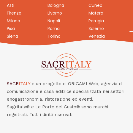
Asti
Bologna
Cuneo
Firenze
Livorno
Matera
Milano
Napoli
Perugia
Pisa
Roma
Salerno
Siena
Torino
Venezia
SAGR
ITALY
è un progetto di ORIGAMI Web, agenzia di
comunicazione e casa editrice specializzata nei settori
enogastronomia, ristorazione ed eventi.
Sagritaly® e Le Porte del Gusto® sono marchi
registrati. Tutti i diritti riservati.