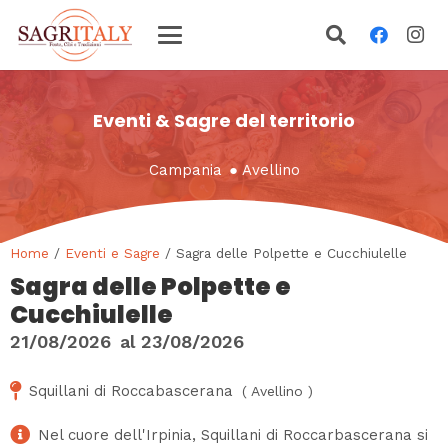
Eventi & Sagre del territorio
Campania
●
Avellino
Home
/
Eventi e Sagre
/ Sagra delle Polpette e Cucchiulelle
Sagra delle Polpette e
Cucchiulelle
21/08/2026
al
23/08/2026
Squillani di Roccabascerana
(
Avellino
)
Nel cuore dell'Irpinia, Squillani di Roccarbascerana si