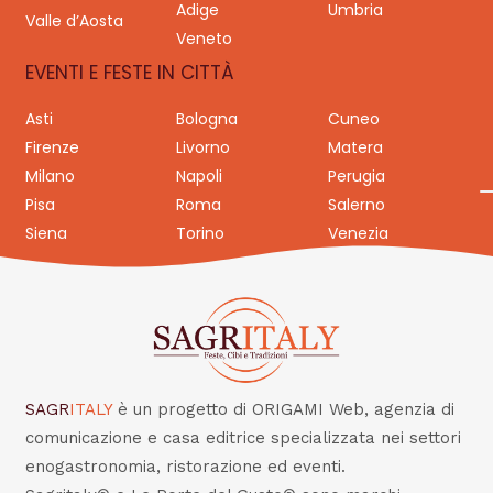
Adige
Umbria
Valle d’Aosta
Veneto
EVENTI E FESTE IN CITTÀ
Asti
Bologna
Cuneo
Firenze
Livorno
Matera
Milano
Napoli
Perugia
Pisa
Roma
Salerno
Siena
Torino
Venezia
SAGR
ITALY
è un progetto di ORIGAMI Web, agenzia di
comunicazione e casa editrice specializzata nei settori
enogastronomia, ristorazione ed eventi.