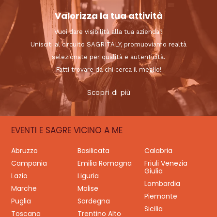
Valorizza la tua attività
Vuoi dare visibilità alla tua azienda?
Unisciti al circuito SAGRITALY, promuoviamo realtà
selezionate per qualità e autenticità.
Fatti trovare da chi cerca il meglio!
Scopri di più
EVENTI E SAGRE VICINO A ME
Abruzzo
Basilicata
Calabria
Campania
Emilia Romagna
Friuli Venezia
Giulia
Lazio
Liguria
Lombardia
Marche
Molise
Piemonte
Puglia
Sardegna
Sicilia
Toscana
Trentino Alto