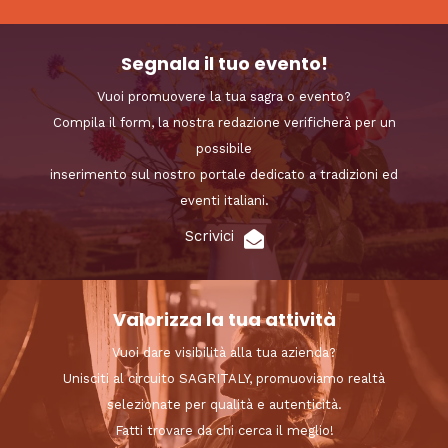
Segnala il tuo evento!
Vuoi promuovere la tua sagra o evento?
Compila il form, la nostra redazione verificherà per un
possibile
inserimento sul nostro portale dedicato a tradizioni ed
eventi italiani.
Scrivici
Valorizza la tua attività
Vuoi dare visibilità alla tua azienda?
Unisciti al circuito SAGRITALY, promuoviamo realtà
selezionate per qualità e autenticità.
Fatti trovare da chi cerca il meglio!