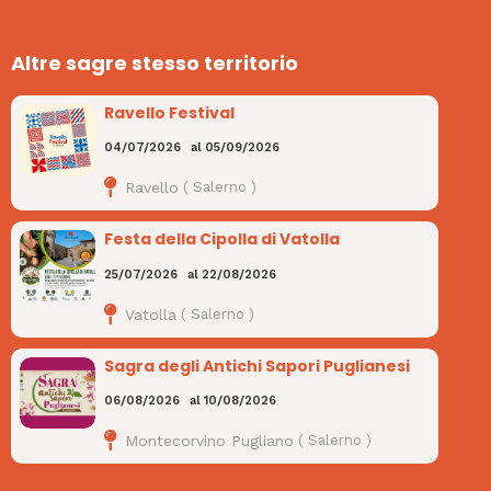
Altre sagre stesso territorio
Ravello Festival
04/07/2026
al
05/09/2026
Ravello
(
Salerno
)
Festa della Cipolla di Vatolla
25/07/2026
al
22/08/2026
Vatolla
(
Salerno
)
Sagra degli Antichi Sapori Puglianesi
06/08/2026
al
10/08/2026
Montecorvino Pugliano
(
Salerno
)