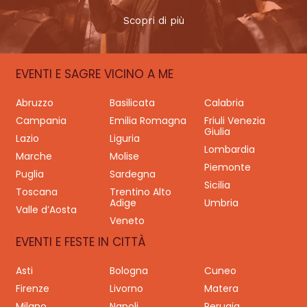
Scopri di più
EVENTI E SAGRE VICINO A ME
Abruzzo
Basilicata
Calabria
Campania
Emilia Romagna
Friuli Venezia
Giulia
Lazio
Liguria
Lombardia
Marche
Molise
Piemonte
Puglia
Sardegna
Sicilia
Toscana
Trentino Alto
Adige
Umbria
Valle d’Aosta
Veneto
EVENTI E FESTE IN CITTÀ
Asti
Bologna
Cuneo
Firenze
Livorno
Matera
Milano
Napoli
Perugia